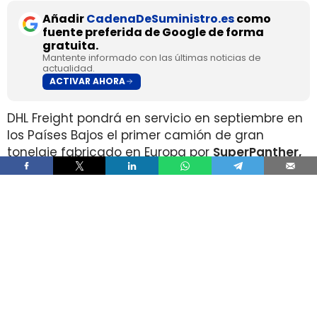
Añadir
CadenaDeSuministro.es
como
fuente preferida de Google de forma
gratuita.
Mantente informado con las últimas noticias de
actualidad.
ACTIVAR AHORA
DHL Freight pondrá en servicio en septiembre en
los Países Bajos el primer camión de gran
tonelaje fabricado en Europa por
SuperPanther,
después de trasladar la unidad desde Austria
durante agosto. La tractora salió de la línea de
montaje final de Steyr Automotive el 27 de julio,
en la planta de Steyr, en Austria
.
El movimiento llega con una doble lectura
industrial y operativa. SuperPanther es una
empresa china fundada en 2022
, pero su eTopas
600 para el mercado europeo se ensambla en