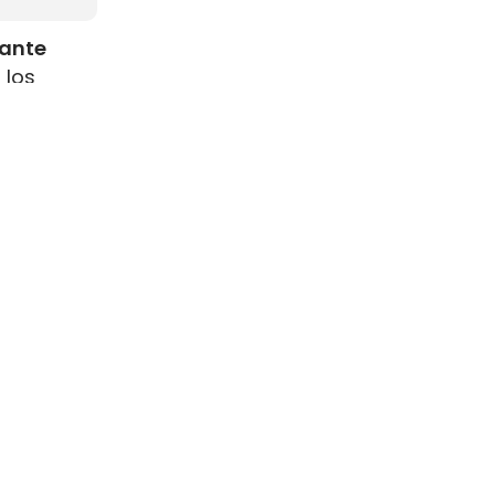
rante
 los
como
s
resenta
ste
ara el GNL
 a bordo
.