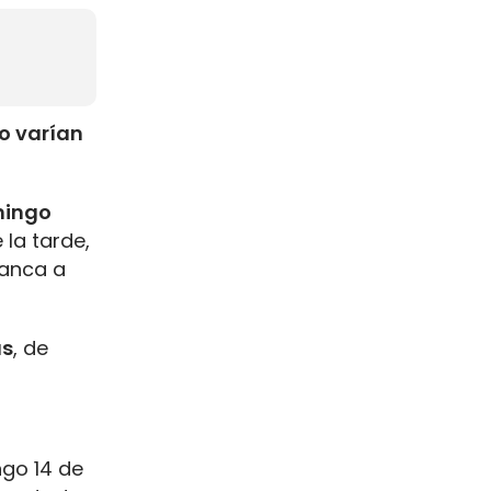
o varían
mingo
la tarde,
ranca a
as
, de
ngo 14 de