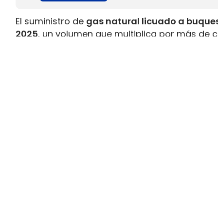
El suministro de
gas natural licuado a buques
2025
, un volumen que multiplica por más de c
datos recopilados por Gasnam. La energía sum
renovable, equivaldría aproximadamente a
ll
Este incremento responde al crecimiento de la 
combustible y al desarrollo de
nuevas infraes
españoles. Gasnam considera que esta evol
principales enclaves europeos para el sumin
transporte marítimo.
El bioGNL supera el 12% del sumini
Uno de los datos más significativos del bala
más del 12% del gas natural licuado suminis
combustible renovable puede emplearse en los
convencional, lo que permite
reducir la huell