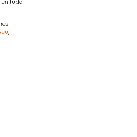
s
en todo
nes
sco
,