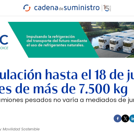
INDUSTRIA
RA
MARÍTIMO
INTERMODAL
PROTAGO
CARRETERA
ulación hasta el 18 de j
es de más de 7.500 kg
 camiones pesados no varía a mediados de jun
 y Movilidad Sostenible