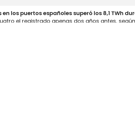
 en los puertos españoles superó los 8,1 TWh du
uatro el registrado apenas dos años antes, según
inistrada, que incluye tanto GNL de origen fósil 
enar el depósito de 16 millones de automóviles
.
flota internacional preparada para utilizar este
tructuras y servicios de bunkering
en los puertos
ución está consolidando a España como
uno de lo
istro de combustibles alternativos
destinados al
stro
nce corresponde al avance del
bioGNL, que ya rep
trado a los buques
durante el pasado ejercicio. E
 mismos motores e infraestructuras utilizados p
a de carbono sin sustituir los equipos instalados