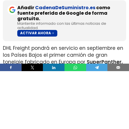
Añadir
CadenaDeSuministro.es
como
fuente preferida de Google de forma
gratuita.
Mantente informado con las últimas noticias de
actualidad.
ACTIVAR AHORA
DHL Freight pondrá en servicio en septiembre en
los Países Bajos el primer camión de gran
tonelaje fabricado en Europa por
SuperPanther,
después de trasladar la unidad desde Austria
durante agosto. La tractora salió de la línea de
montaje final de Steyr Automotive el 27 de julio,
en la planta de Steyr, en Austria
.
El movimiento llega con una doble lectura
industrial y operativa. SuperPanther es una
empresa china fundada en 2022
, pero su eTopas
600 para el mercado europeo se ensambla en