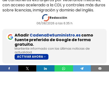
con acceso acelerado a la CDL y controles más duros
sobre licencias, inmigración y dominio del inglés.
Redacción
06/08/2026 a las 6:35 h
Añadir
CadenaDeSuministro.es
como
fuente preferida de Google de forma
gratuita.
Mantente informado con las últimas noticias de
actualidad.
ACTIVAR AHORA
Donald Trump ha lanzado Freedom Hauliers, un
programa con el que
la Casa Blanca quiere
cubrir vacantes en el transporte por carretera
con veteranos militares y, al mismo tiempo,
endurecer los controles sobre conductores
comerciales extranjeros
. La medida acelera el
acceso a la licencia de conducir comercial, la