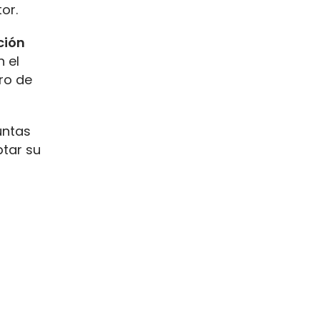
or.
ción
 el
ro de
untas
ptar su