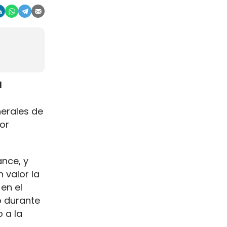
l
nerales de
or
ance, y
 valor la
en el
o durante
 a la