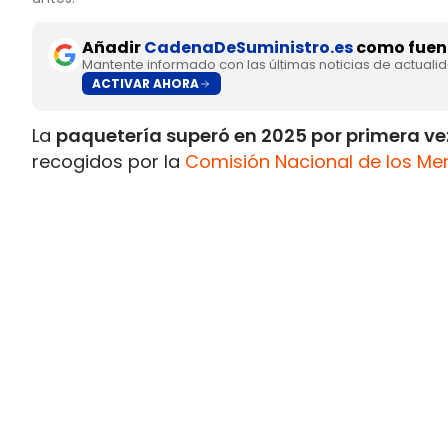
Añadir
CadenaDeSuministro.es
como fuent
Mantente informado con las últimas noticias de actuali
ACTIVAR AHORA
La
paquetería superó en 2025 por primera vez
recogidos por la
Comisión Nacional de los Me
Postal 2025.
Durante el pasado ejercicio se contabilizaron
2024 y un 148% por encima del volumen regist
En sentido contrario, los
envíos postales trad
1.164 millones de cartas, tarjetas postales, n
directa.
Este volumen representa
la mitad del regist
correspondiente a 2015
, confirmando el progr