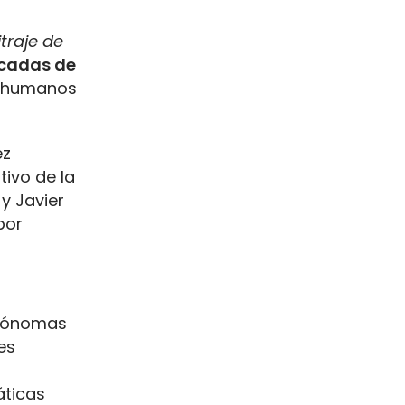
traje de
écadas de
os humanos
ez
tivo de la
y Javier
por
utónomas
es
áticas