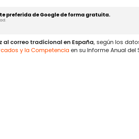
e preferida de Google de forma gratuita.
dad.
 al correo tradicional en España
, según los dato
rcados y la Competencia
en su Informe Anual del 
1.335 millones de envíos de paquetería
, un 10% m
rado en 2019.
icionales descendieron un 8% anual
, hasta situa
otificaciones administrativas y comunicaciones de 
rado en 2019 y aproximadamente la tercera parte
esivo retroceso del correo convencional frente al