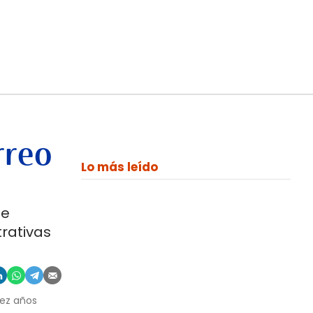
rreo
Lo más leído
de
trativas
iez años