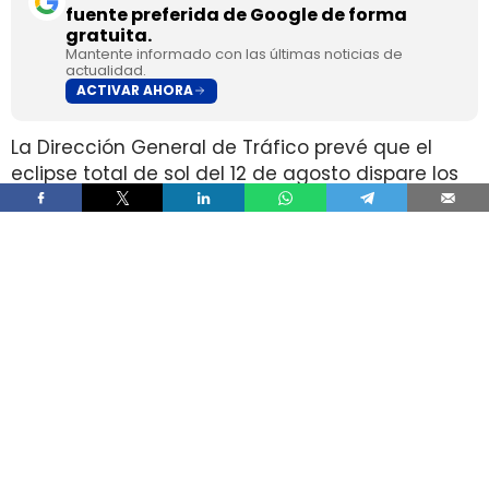
fuente preferida de Google de forma
gratuita.
Mantente informado con las últimas noticias de
actualidad.
ACTIVAR AHORA
La Dirección General de Tráfico prevé que el
eclipse total de sol del 12 de agosto dispare los
desplazamientos por carretera hacia las zonas
de mejor visibilidad, en plena temporada alta de
verano. El organismo calcula un aumento del
tráfico de entre el 30% y el 100%, con entre
400.000 y 1,5 millones de viajes adicionales.
La coincidencia entre un fenómeno que dura
apenas unos minutos y un retorno masivo en
muy poco tiempo concentra el riesgo en las
mismas vías que muchos conductores usan
para acercarse a los puntos de observación. Ahí
se suman retenciones, paradas improvisadas,