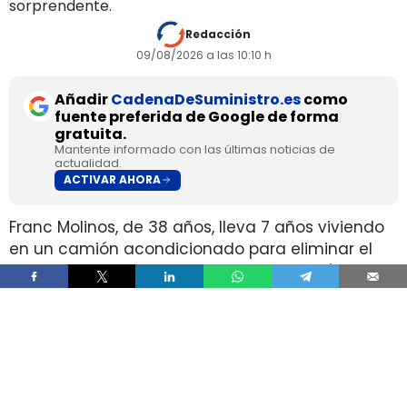
sorprendente.
Redacción
09/08/2026 a las 10:10 h
Añadir
CadenaDeSuministro.es
como
fuente preferida de Google de forma
gratuita.
Mantente informado con las últimas noticias de
actualidad.
ACTIVAR AHORA
Franc Molinos, de 38 años, lleva 7 años viviendo
en un camión acondicionado para eliminar el
alquiler y recortar sus gastos fijos. El vehículo
incorpora cocina, dormitorio, espacio de
almacenamiento, sistema de acumulación de
agua y paneles solares para generar
electricidad.
El ahorro en vivienda ha cambiado por completo