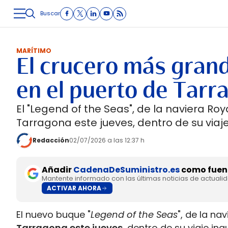
Buscar
LOGÍSTICA
INMOLOGÍSTICA
INTRALOGÍSTICA
CARRETE
MARÍTIMO
El crucero más gran
en el puerto de Tarr
El "Legend of the Seas", de la naviera R
Tarragona este jueves, dentro de su viaje
Redacción
02/07/2026 a las 12:37 h
Añadir
CadenaDeSuministro.es
como fuent
Mantente informado con las últimas noticias de actuali
ACTIVAR AHORA
El nuevo buque "
Legend of the Seas
", de la na
Tarragona este jueves
, dentro de su viaje in