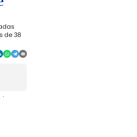
e
ladas
s de 38
aje
gosto. La
r, en
china