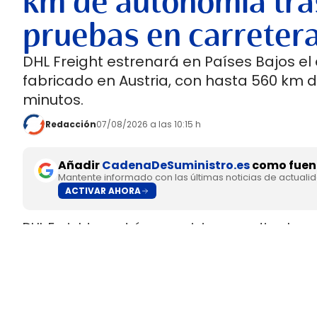
km de autonomía tra
pruebas en carreter
DHL Freight estrenará en Países Bajos el
fabricado en Austria, con hasta 560 km 
minutos.
Redacción
07/08/2026 a las 10:15 h
Añadir
CadenaDeSuministro.es
como fuent
Mantente informado con las últimas noticias de actuali
ACTIVAR AHORA
DHL Freight pondrá en servicio en septiembre 
fabricado en Europa por
SuperPanther,
despué
tractora salió de la línea de montaje final de S
Austria
.
El movimiento llega con una doble lectura indu