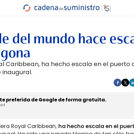
INDUSTRIA
RA
MARÍTIMO
INTERMODAL
PROTAGO
CARRETERA
de del mundo hace esc
agona
oyal Caribbean, ha hecho escala en el puerto 
 inaugural.
e preferida de Google de forma gratuita.
dad.
viera Royal Caribbean,
ha hecho escala en el puer
augural. Ha sido una parada técnica de tan sólo tr