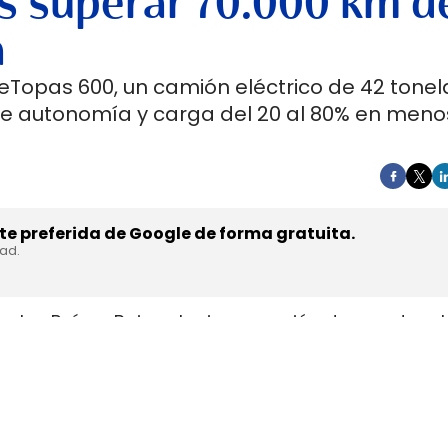
s superar 70.000 km d
a
 eTopas 600, un camión eléctrico de 42 tone
de autonomía y carga del 20 al 80% en meno
e preferida de Google de forma gratuita.
dad.
en los Países Bajos el primer camión de gran tonel
s de trasladar la unidad desde Austria durante a
teyr Automotive el 27 de julio,
en la planta de Stey
strial y operativa. SuperPanther es una
empresa 