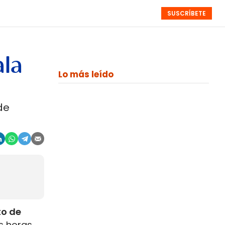
SUSCRÍBETE
RESÚMENES
NISTAS
MONOGRÁFICOS
EVENTOS
SEMANALES
ala
Lo más leído
de
to de
es horas