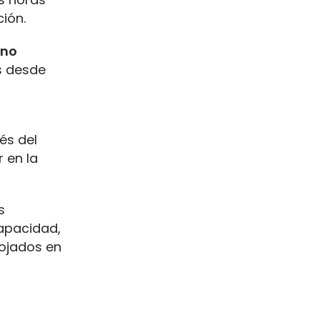
ción.
ino
s desde
és del
r en la
s
capacidad,
lojados en