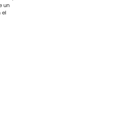
e un
 el
na escala
s de
s.
 el
ia clara
entación
e