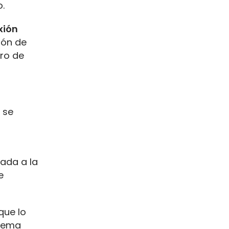
o.
xión
ión de
tro de
 se
ada a la
e
 que lo
stema