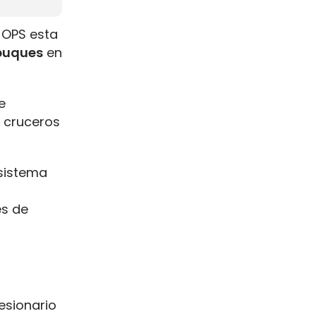
 OPS esta
 buques
en
e
s cruceros
 sistema
es de
esionario