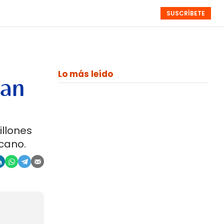
SUSCRÍBETE
RESÚMENES
NISTAS
MONOGRÁFICOS
EVENTOS
SEMANALES
Lo más leído
uan
llones
lcano.