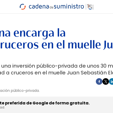
INDUSTRIA
RA
MARÍTIMO
INTERMODAL
PROTAGO
CARRETERA
na encarga la
cruceros en el muelle J
na inversión público-privada de unos 30 mi
dad a cruceros en el muelle Juan Sebastián E
ación público-privada.
e preferida de Google de forma gratuita.
dad.