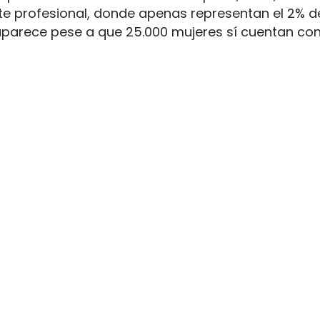
rte profesional, donde apenas representan el 2% d
aparece pese a que 25.000 mujeres sí cuentan con
. La capacidad legal para incorporarse existe en u
ientras la actividad mantiene jornadas y arranque
y la permanencia en la conducción de mercancía
amiones pese a que 25.000 tienen
sportes y Movilidad Sostenible dibujan una distanc
rte profesional suma 250.000 personas y la repres
 5.000 conductoras en activo frente a una bolsa d
e de unas condiciones de trabajo que alargan la
i toda la semana.