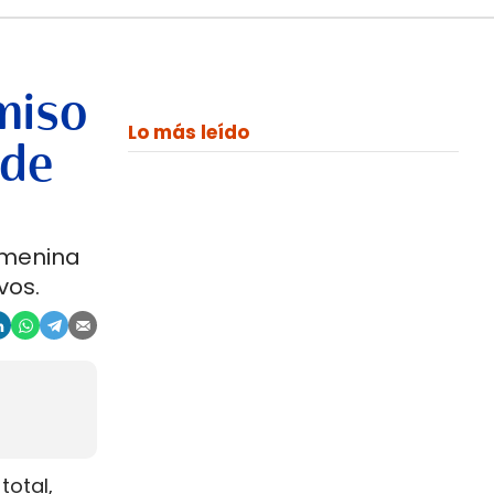
miso
Lo más leído
 de
emenina
vos.
total,