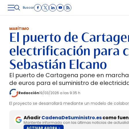
Buscar
LOGÍSTICA
INMOLOGÍSTICA
INTRALOGÍSTICA
CARRETE
MARÍTIMO
El puerto de Cartage
electrificación para 
Sebastián Elcano
El puerto de Cartagena pone en marcha u
de euros para el suministro de electrici
Redacción
19/03/2026 a las 9:35 h
El proyecto se desarrollará mediante un modelo de colabor
Añadir
CadenaDeSuministro.es
como fuent
Mantente informado con las últimas noticias de actuali
ACTIVAR AHORA