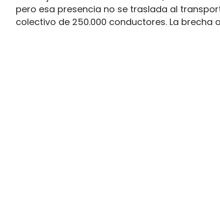
pero esa presencia no se traslada al transpo
colectivo de 250.000 conductores. La brecha 
permiso necesario para trabajar al volante.
Ahí está la principal contradicción del sector
muy superior a la presencia real en cabina, m
semana que siguen condicionando la entrada 
Solo 5.000 mujeres conducen c
permiso profesional
Los datos difundidos por el Ministerio de Tran
entre acceso y empleo efectivo. Si el transpo
femenina queda en el 2%, eso equivale a unas
habilitación cinco veces mayor.
Además del permiso, la incorporación depend
disponibilidad real del conductor durante cas