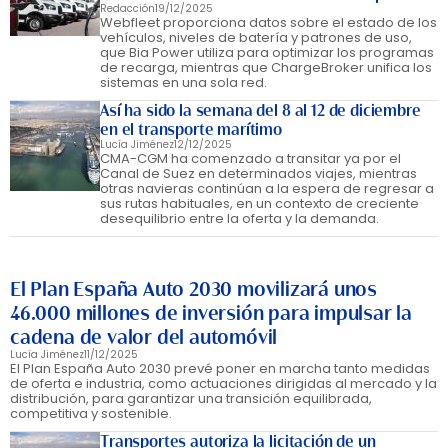
Redacción
19/12/2025
Webfleet proporciona datos sobre el estado de los
vehículos, niveles de batería y patrones de uso,
que Bia Power utiliza para optimizar los programas
de recarga, mientras que ChargeBroker unifica los
sistemas en una sola red.
Así ha sido la semana del 8 al 12 de diciembre
en el transporte marítimo
Lucía Jiménez
12/12/2025
CMA-CGM ha comenzado a transitar ya por el
Canal de Suez en determinados viajes, mientras
otras navieras continúan a la espera de regresar a
sus rutas habituales, en un contexto de creciente
desequilibrio entre la oferta y la demanda.
El Plan España Auto 2030 movilizará unos
46.000 millones de inversión para impulsar la
cadena de valor del automóvil
Lucía Jiménez
11/12/2025
El Plan España Auto 2030 prevé poner en marcha tanto medidas
de oferta e industria, como actuaciones dirigidas al mercado y la
distribución, para garantizar una transición equilibrada,
competitiva y sostenible.
Transportes autoriza la licitación de un