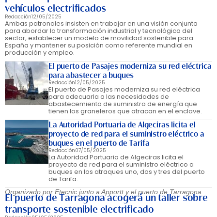
vehículos electrificados
Redacción
12/05/2025
Ambas patronales insisten en trabajar en una visión conjunta
para abordar la transformación industrial y tecnológica del
sector, establecer un modelo de movilidad sostenible para
España y mantener su posición como referente mundial en
producción y empleo.
El puerto de Pasajes moderniza su red eléctrica
para abastecer a buques
Redacción
12/05/2025
El puerto de Pasajes moderniza su red eléctrica
para adecuarla a las necesidades de
abastecemiento de suministro de energía que
tienen los graneleros que atracan en el enclave.
La Autoridad Portuaria de Algeciras licita el
proyecto de red para el suministro eléctrico a
buques en el puerto de Tarifa
Redacción
07/05/2025
La Autoridad Portuaria de Algeciras licita el
proyecto de red para el suministro eléctrico a
buques en los atraques uno, dos y tres del puerto
de Tarifa.
Organizado por Etecnic junto a Apportt y el puerto de Tarragona
El puerto de Tarragona acogerá un taller sobre
transporte sostenible electrificado