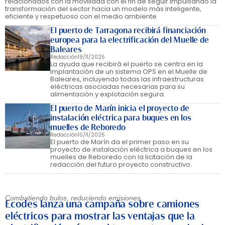
relacionados con la movilidad con el fin de seguir impulsando la
transformación del sector hacia un modelo más inteligente,
eficiente y respetuoso con el medio ambiente
El puerto de Tarragona recibirá financiación
europea para la electrificación del Muelle de
Baleares
Redacción
19/11/2025
La ayuda que recibirá el puerto se centra en la
implantación de un sistema OPS en el Muelle de
Baleares, incluyendo todas las infraestructuras
eléctricas asociadas necesarias para su
alimentación y explotación segura.
El puerto de Marín inicia el proyecto de
instalación eléctrica para buques en los
muelles de Reboredo
Redacción
10/11/2025
El puerto de Marín da el primer paso en su
proyecto de instalación eléctrica a buques en los
muelles de Reboredo con la licitación de la
redacción del futuro proyecto constructivo.
Combatiendo bulos, reduciendo emisiones
Ecodes lanza una campaña sobre camiones
eléctricos para mostrar las ventajas que la