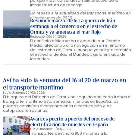
parque móvil con el desarrollo efectivo de la
infraestructura de recarga.
Un repaso a la actualidad del transporte marítimo en
el tercer mes de 2026
Resumen marzo 2026: La guerra de Irán
estrangula el comercio en el estrecho de
Ormuz y ya amenaza el mar Rojo
Redacción
06/04/2026
El conflicto bélico se ha extendido por Oriente
Medio, afectando a la navegación en el entorno
del estrecho de Ormuz, aunque ya peligra también
el estrecho de Bab el Mandeb tras la entrada de
los hutíes.
Así ha sido la semana del 16 al 20 de marzo en
el transporte marítimo
Lucía Jiménez
20/03/2026
El bloqueo del Estrecho de Ormuz ha seguido poniendo trabas al
transporte marítimo esta semana, mientras en España, los
puertos continúan avanzando en la electrificación y las
autopistas ferroviarias.
Avances puerto a puerto del proceso de
electrificación de muelles en España
Lucía Jiménez
19/03/2026
Transportes destinará 950 millones a la