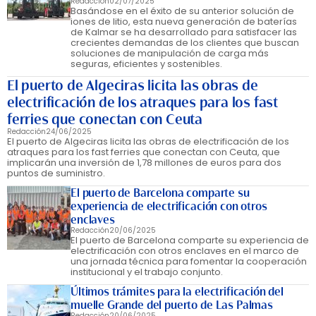
Redacción
02/07/2025
Basándose en el éxito de su anterior solución de
iones de litio, esta nueva generación de baterías
de Kalmar se ha desarrollado para satisfacer las
crecientes demandas de los clientes que buscan
soluciones de manipulación de carga más
seguras, eficientes y sostenibles.
El puerto de Algeciras licita las obras de
electrificación de los atraques para los fast
ferries que conectan con Ceuta
Redacción
24/06/2025
El puerto de Algeciras licita las obras de electrificación de los
atraques para los fast ferries que conectan con Ceuta, que
implicarán una inversión de 1,78 millones de euros para dos
puntos de suministro.
El puerto de Barcelona comparte su
experiencia de electrificación con otros
enclaves
Redacción
20/06/2025
El puerto de Barcelona comparte su experiencia de
electrificación con otros enclaves en el marco de
una jornada técnica para fomentar la cooperación
institucional y el trabajo conjunto.
Últimos trámites para la electrificación del
muelle Grande del puerto de Las Palmas
Redacción
20/06/2025