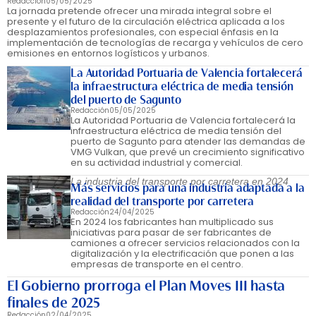
Redacción
05/05/2025
La jornada pretende ofrecer una mirada integral sobre el
presente y el futuro de la circulación eléctrica aplicada a los
desplazamientos profesionales, con especial énfasis en la
implementación de tecnologías de recarga y vehículos de cero
emisiones en entornos logísticos y urbanos.
La Autoridad Portuaria de Valencia fortalecerá
la infraestructura eléctrica de media tensión
del puerto de Sagunto
Redacción
05/05/2025
La Autoridad Portuaria de Valencia fortalecerá la
infraestructura eléctrica de media tensión del
puerto de Sagunto para atender las demandas de
VMG Vulkan, que prevé un crecimiento significativo
en su actividad industrial y comercial.
La industria del transporte por carretera en 2024
Más servicios para una industria adaptada a la
realidad del transporte por carretera
Redacción
24/04/2025
En 2024 los fabricantes han multiplicado sus
iniciativas para pasar de ser fabricantes de
camiones a ofrecer servicios relacionados con la
digitalización y la electrificación que ponen a las
empresas de transporte en el centro.
El Gobierno prorroga el Plan Moves III hasta
finales de 2025
Redacción
02/04/2025