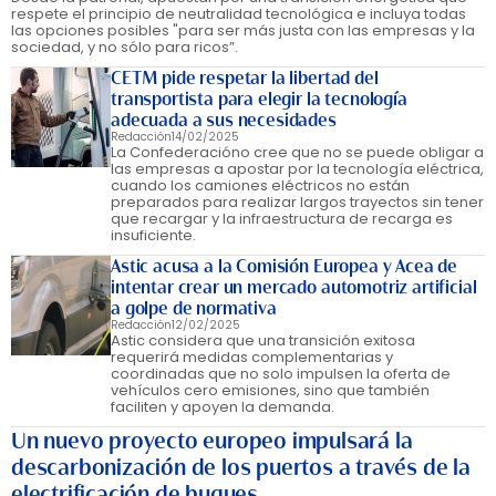
respete el principio de neutralidad tecnológica e incluya todas
las opciones posibles "para ser más justa con las empresas y la
sociedad, y no sólo para ricos”.
CETM pide respetar la libertad del
transportista para elegir la tecnología
adecuada a sus necesidades
Redacción
14/02/2025
La Confederacióno cree que no se puede obligar a
las empresas a apostar por la tecnología eléctrica,
cuando los camiones eléctricos no están
preparados para realizar largos trayectos sin tener
que recargar y la infraestructura de recarga es
insuficiente.
Astic acusa a la Comisión Europea y Acea de
intentar crear un mercado automotriz artificial
a golpe de normativa
Redacción
12/02/2025
Astic considera que una transición exitosa
requerirá medidas complementarias y
coordinadas que no solo impulsen la oferta de
vehículos cero emisiones, sino que también
faciliten y apoyen la demanda.
Un nuevo proyecto europeo impulsará la
descarbonización de los puertos a través de la
electrificación de buques