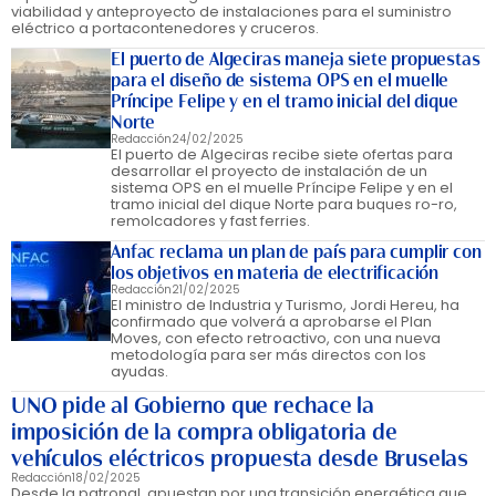
viabilidad y anteproyecto de instalaciones para el suministro
eléctrico a portacontenedores y cruceros.
El puerto de Algeciras maneja siete propuestas
para el diseño de sistema OPS en el muelle
Príncipe Felipe y en el tramo inicial del dique
Norte
Redacción
24/02/2025
El puerto de Algeciras recibe siete ofertas para
desarrollar el proyecto de instalación de un
sistema OPS en el muelle Príncipe Felipe y en el
tramo inicial del dique Norte para buques ro-ro,
remolcadores y fast ferries.
Anfac reclama un plan de país para cumplir con
los objetivos en materia de electrificación
Redacción
21/02/2025
El ministro de Industria y Turismo, Jordi Hereu, ha
confirmado que volverá a aprobarse el Plan
Moves, con efecto retroactivo, con una nueva
metodología para ser más directos con los
ayudas.
UNO pide al Gobierno que rechace la
imposición de la compra obligatoria de
vehículos eléctricos propuesta desde Bruselas
Redacción
18/02/2025
Desde la patronal, apuestan por una transición energética que