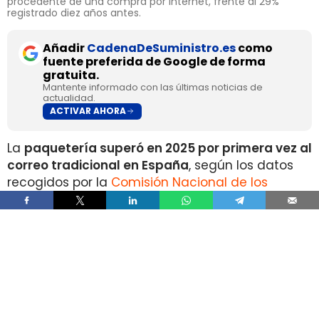
procedente de una compra por internet, frente al 29%
registrado diez años antes.
Añadir
CadenaDeSuministro.es
como
fuente preferida de Google de forma
gratuita.
Mantente informado con las últimas noticias de
actualidad.
ACTIVAR AHORA
La
paquetería superó en 2025 por primera vez al
correo tradicional en España
, según los datos
recogidos por la
Comisión Nacional de los
Mercados y la Competencia
en su Informe Anual
del Sector Postal 2025.
Durante el pasado ejercicio se contabilizaron
1.335 millones de envíos de paquetería
, un 10%
más que en 2024 y un 148% por encima del
volumen registrado en 2019.