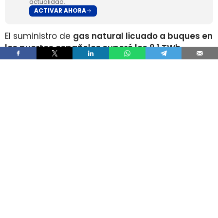
actualidad.
ACTIVAR AHORA
El suministro de
gas natural licuado a buques en
los puertos españoles superó los 8,1 TWh
durante 2025
, un volumen que multiplica por
más de cuatro el registrado apenas dos años
antes, según los datos recopilados por Gasnam.
La energía suministrada, que incluye tanto GNL
de origen fósil como renovable, equivaldría
aproximadamente a
llenar el depósito de 16
millones de automóviles
.
Este incremento responde al crecimiento de la
flota internacional preparada para utilizar este
combustible y al desarrollo de
nuevas
infraestructuras y servicios de bunkering
en los
puertos españoles. Gasnam considera que esta
evolución está consolidando a España como