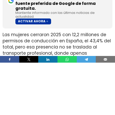
fuente preferida de Google de forma
gratuita.
Mantente informado con las últimas noticias de
actualidad.
ACTIVAR AHORA
Las mujeres cerraron 2025 con 12,2 millones de
permisos de conducción en España, el 43,4% del
total, pero esa presencia no se traslada al
transporte profesional, donde apenas
representan el 2% de un colectivo de 250.000
conductores. La brecha aparece pese a que
25.000 mujeres sí cuentan con el permiso
necesario para trabajar al volante.
Ahí está la principal contradicción del sector. La
capacidad legal para incorporarse existe en una
escala muy superior a la presencia real en
cabina, mientras la actividad mantiene
jornadas y arranques de semana que siguen