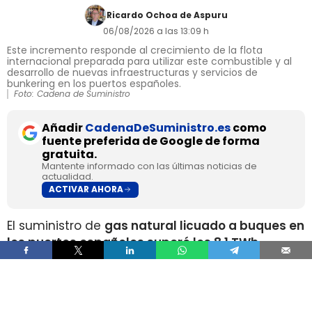
Ricardo Ochoa de Aspuru
06/08/2026 a las 13:09 h
Este incremento responde al crecimiento de la flota
internacional preparada para utilizar este combustible y al
desarrollo de nuevas infraestructuras y servicios de
bunkering en los puertos españoles.
Foto: Cadena de Suministro
Añadir
CadenaDeSuministro.es
como
fuente preferida de Google de forma
gratuita.
Mantente informado con las últimas noticias de
actualidad.
ACTIVAR AHORA
El suministro de
gas natural licuado a buques en
los puertos españoles superó los 8,1 TWh
durante 2025
, un volumen que multiplica por
más de cuatro el registrado apenas dos años
antes, según los datos recopilados por Gasnam.
La energía suministrada, que incluye tanto GNL