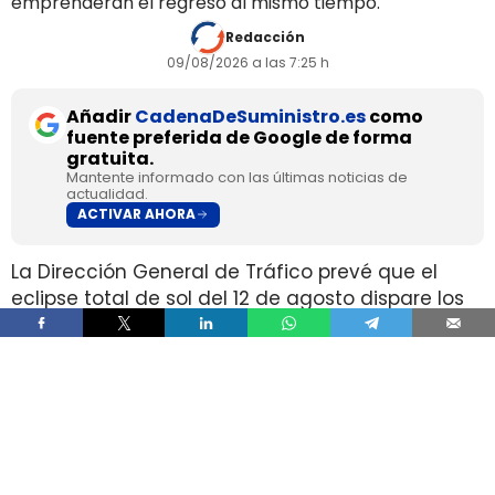
emprenderán el regreso al mismo tiempo.
Redacción
09/08/2026 a las 7:25 h
Añadir
CadenaDeSuministro.es
como
fuente preferida de Google de forma
gratuita.
Mantente informado con las últimas noticias de
actualidad.
ACTIVAR AHORA
La Dirección General de Tráfico prevé que el
eclipse total de sol del 12 de agosto dispare los
desplazamientos por carretera hacia las zonas
de mejor visibilidad, en plena temporada alta de
verano. El organismo calcula un aumento del
tráfico de entre el 30% y el 100%, con entre
400.000 y 1,5 millones de viajes adicionales.
La coincidencia entre un fenómeno que dura