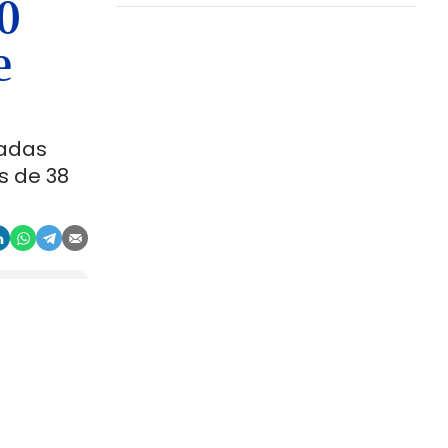
00
e
ladas
s de 38
aje
gosto. La
r, en