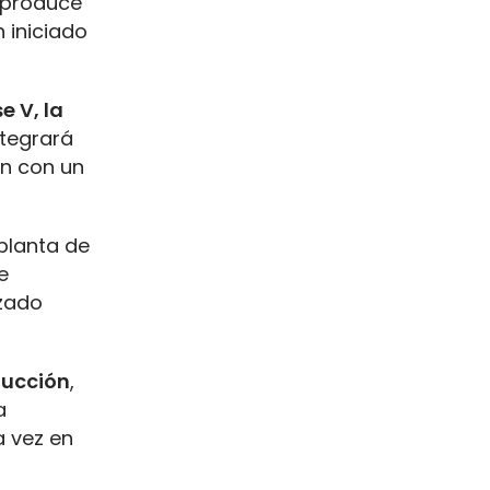
 produce
 iniciado
e V, la
ntegrará
én con un
 planta de
e
izado
ducción
,
a
a vez en