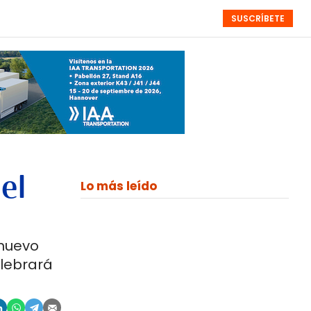
SUSCRÍBETE
RESÚMENES
NISTAS
MONOGRÁFICOS
EVENTOS
SEMANALES
el
Lo más leído
 nuevo
elebrará