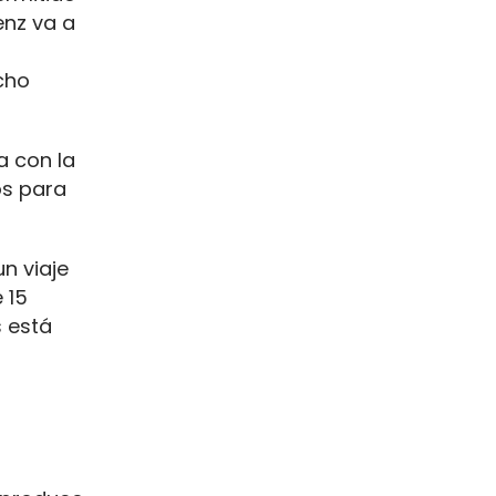
enz va a
cho
a con la
os para
n viaje
 15
s está