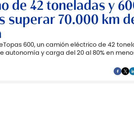
no de 42 toneladas y 6
s superar 70.000 km d
a
 eTopas 600, un camión eléctrico de 42 tone
de autonomía y carga del 20 al 80% en meno
e preferida de Google de forma gratuita.
dad.
en los Países Bajos el primer camión de gran tonel
s de trasladar la unidad desde Austria durante a
teyr Automotive el 27 de julio,
en la planta de Stey