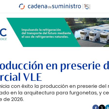
INDUSTRIA
RA
MARÍTIMO
INTERMODAL
PROTAGO
CARRETERA
oducción en preserie d
rcial VLE
icia con éxito la producción en preserie del
do en la arquitectura para furgonetas, y c
e de 2026.