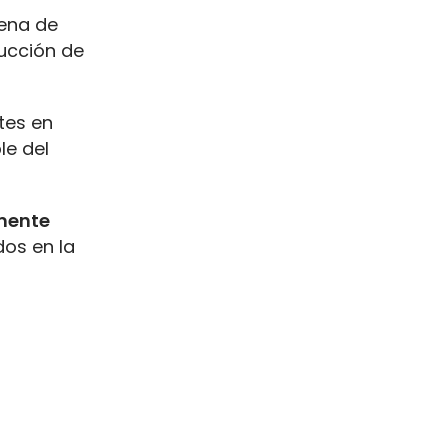
dena de
ducción de
tes en
le del
mente
dos en la