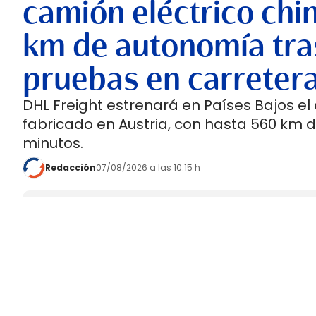
camión eléctrico chi
km de autonomía tra
pruebas en carreter
DHL Freight estrenará en Países Bajos el
fabricado en Austria, con hasta 560 km 
minutos.
Redacción
07/08/2026 a las 10:15 h
Añadir
CadenaDeSuministro.es
como fuent
Mantente informado con las últimas noticias de actuali
ACTIVAR AHORA
DHL Freight pondrá en servicio en septiembre 
fabricado en Europa por
SuperPanther,
despué
tractora salió de la línea de montaje final de S