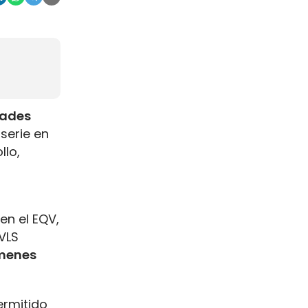
dades
serie en
llo,
en el EQV,
VLS
úmenes
ermitido