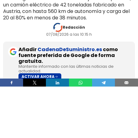
un camión eléctrico de 42 toneladas fabricado en
Austria, con hasta 560 km de autonomía y carga del
20 al 80% en menos de 38 minutos.
Redacción
07/08/2026 a las 10:15 h
Añadir
CadenaDeSuministro.es
como
fuente preferida de Google de forma
gratuita.
Mantente informado con las últimas noticias de
actualidad.
ACTIVAR AHORA
DHL Freight pondrá en servicio en septiembre en
los Países Bajos el primer camión de gran
tonelaje fabricado en Europa por
SuperPanther,
después de trasladar la unidad desde Austria
durante agosto. La tractora salió de la línea de
montaje final de Steyr Automotive el 27 de julio,
en la planta de Steyr, en Austria
.