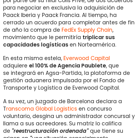
por parte de su filial Colis Privé, de dos acuerdos
para negociar en exclusiva la adquisición de
Paack Iberia y Paack Francia. Al tiempo, ha
cerrado un acuerdo para completar antes de fin
de año la compra de
FedEx Supply Chain
,
movimiento que le permitiría
triplicar sus
capacidades logísticas
en Norteamérica.
En esta misma estela,
Everwood Capital
adquiere
el 100% de Agencia Paublete
, que
se integrará en Agsa-Partida, la plataforma de
gestión aduanera impulsada por el Fondo de
Transporte y Logística de Everwood Capital.
A su vez, un juzgado de Barcelona declara a
T
ranscoma Global Logistics
en concurso
voluntario, desgina un administrador concursal y
llama a sus acreedores. Su matriz lo califica
de
"reestructuración ordenada"
que tiene su