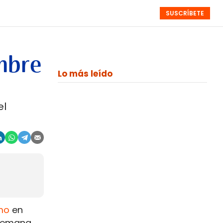
SUSCRÍBETE
RESÚMENES
NISTAS
MONOGRÁFICOS
EVENTOS
SEMANALES
embre
Lo más leído
el
mo
en
 semana,