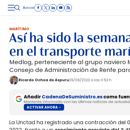
Buscar
LOGÍSTICA
INMOLOGÍSTICA
INTRALOGÍSTICA
CARRETE
MARÍTIMO
Así ha sido la semana
en el transporte mar
Medlog, perteneciente al grupo naviero M
Consejo de Administración de Renfe para
Ricardo Ochoa de Aspuru
29/09/2023 a las 0:53 h
Añadir
CadenaDeSuministro.es
como fuent
Mantente informado con las últimas noticias de actuali
ACTIVAR AHORA
La Unctad ha registrado una contracción del 
2022, frente a un
crecimiento previsto del 2,