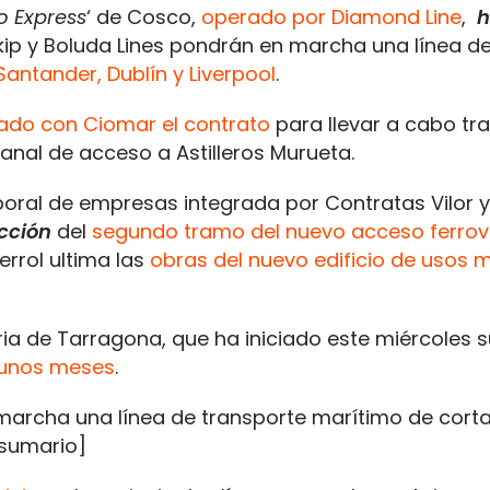
o Express
‘ de Cosco,
operado por Diamond Line
,
h
kip y Boluda Lines pondrán en marcha una línea d
Santander, Dublín y Liverpool
.
ado con Ciomar el contrato
para llevar a cabo tr
canal de acceso a Astilleros Murueta.
poral de empresas integrada por Contratas Vilor 
cción
del
segundo tramo del nuevo acceso ferrovi
errol ultima las
obras del nuevo edificio de usos m
ia de Tarragona, que ha iniciado este miércoles 
 unos meses
.
marcha una línea de transporte marítimo de cort
/sumario]