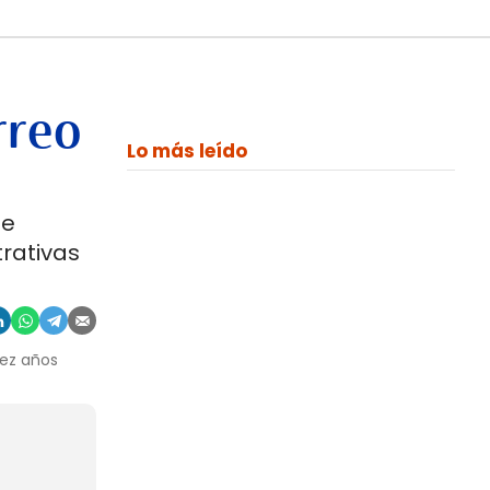
rreo
Lo más leído
de
trativas
iez años