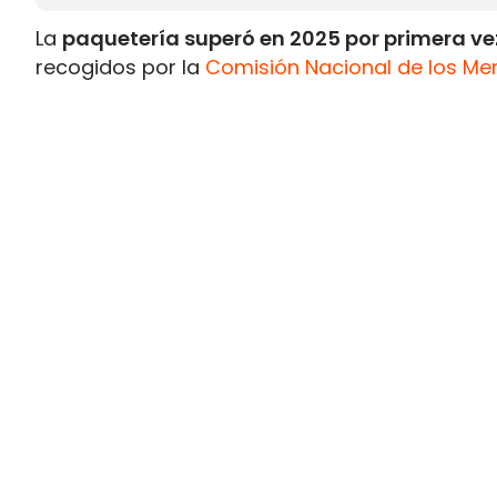
La
paquetería superó en 2025 por primera vez
recogidos por la
Comisión Nacional de los Me
Postal 2025.
Durante el pasado ejercicio se contabilizaron
2024 y un 148% por encima del volumen regist
En sentido contrario, los
envíos postales trad
1.164 millones de cartas, tarjetas postales, n
directa.
Este volumen representa
la mitad del regist
correspondiente a 2015
, confirmando el progr
crecimiento de las compras por internet.
La paquetería eleva sus ingresos
La diferente evolución de los dos segmentos t