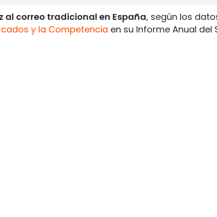
 al correo tradicional en España
, según los dato
rcados y la Competencia
en su Informe Anual del 
1.335 millones de envíos de paquetería
, un 10% m
rado en 2019.
icionales descendieron un 8% anual
, hasta situa
otificaciones administrativas y comunicaciones de 
rado en 2019 y aproximadamente la tercera parte
esivo retroceso del correo convencional frente al
 un 10%
ambién se refleja en su facturación. La
mensajerí