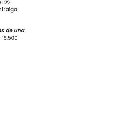
 los
ntraiga
s de una
 16.500