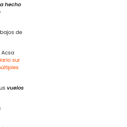
a hecho
e
abajos de
y Acsa
ario sur
últiples
sus
vuelos
a