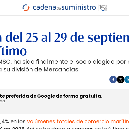
INDUSTRIA
RA
MARÍTIMO
INTERMODAL
PROTAGO
CARRETERA
 del 25 al 29 de septi
ítimo
SC, ha sido finalmente el socio elegido por 
 su división de Mercancías.
e preferida de Google de forma gratuita.
dad.
0,4% en los
volúmenes totales de comercio maríti
4% en 2023
. Así se ha dado a conocer en la última