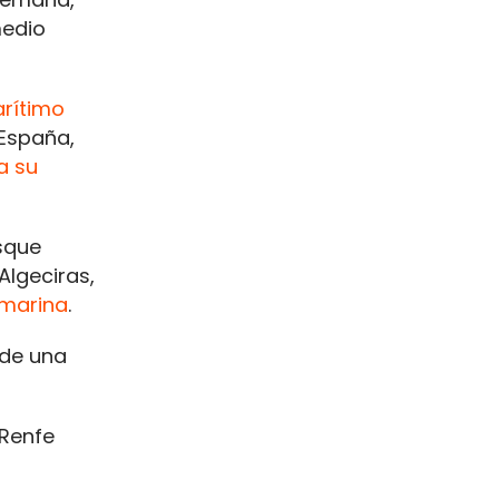
medio
rítimo
España,
a su
sque
Algeciras,
 marina
.
de una
 Renfe