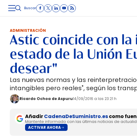
Buscar
LOGÍSTICA
INMOLOGÍSTICA
INTRALOGÍSTICA
CARRETE
ADMINISTRACIÓN
Astic coincide con la
estado de la Unión E
desear"
Las nuevas normas y las reinterpretraci
intangibles pero reales", según los transp
Ricardo Ochoa de Aspuru
14/09/2016 a las 23:21 h
Añadir
CadenaDeSuministro.es
como fuent
Mantente informado con las últimas noticias de actuali
ACTIVAR AHORA