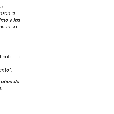
se
enzan a
nimo y las
desde su
l entorno
ento"
.
 años de
s