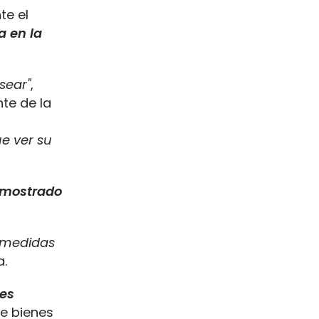
te el
a en la
sear"
,
te de la
e ver su
 mostrado
s medidas
a.
tes
 de bienes