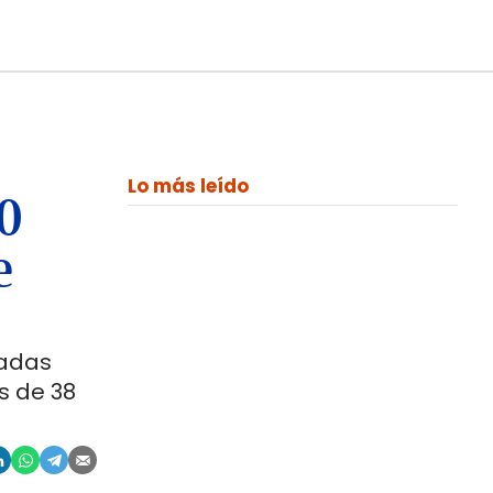
Lo más leído
00
e
ladas
s de 38