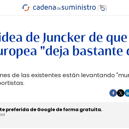
INDUSTRIA
RA
MARÍTIMO
INTERMODAL
PROTAGO
CARRETERA
 idea de Juncker de que
uropea "deja bastante
ones de las existentes están levantando "mu
ortistas.
e preferida de Google de forma gratuita.
dad.