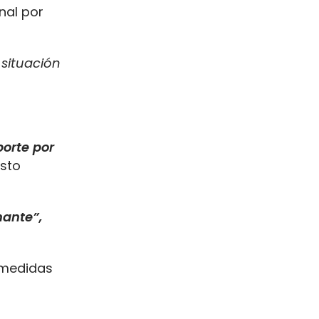
nal por
 situación
orte por
isto
nante”,
 medidas