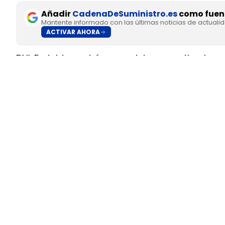
Añadir
CadenaDeSuministro.es
como fuent
Mantente informado con las últimas noticias de actuali
ACTIVAR AHORA
DHL Freight pondrá en servicio en septiembre 
fabricado en Europa por
SuperPanther,
despué
tractora salió de la línea de montaje final de S
Austria
.
El movimiento llega con una doble lectura indu
fundada en 2022
, pero su eTopas 600 para 
industriales del continente y ya ha realizado t
DHL Freight lleva a los Países
ruta entre Viena y Wels
La colaboración entre DHL Freight y SuperPant
Entendimiento.