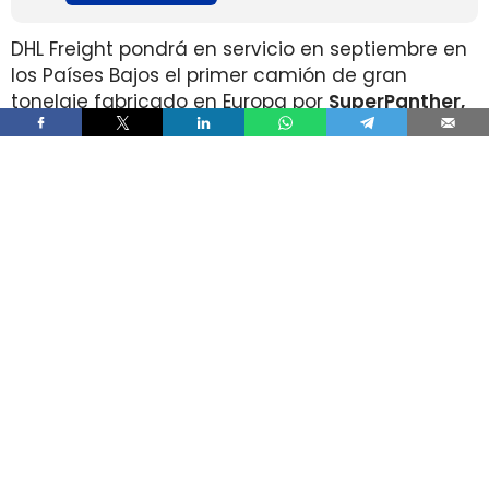
DHL Freight pondrá en servicio en septiembre en
los Países Bajos el primer camión de gran
tonelaje fabricado en Europa por
SuperPanther,
después de trasladar la unidad desde Austria
durante agosto. La tractora salió de la línea de
montaje final de Steyr Automotive el 27 de julio,
en la planta de Steyr, en Austria
.
El movimiento llega con una doble lectura
industrial y operativa. SuperPanther es una
empresa china fundada en 2022
, pero su eTopas
600 para el mercado europeo se ensambla en
Austria con socios industriales del continente y
ya ha realizado tests en rutas reales antes de su
comercialización.
DHL Freight lleva a los Países Bajos