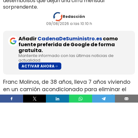
desembolsos que dejan una cifra mensual
sorprendente.
Redacción
09/08/2026 a las 10:10 h
Añadir
CadenaDeSuministro.es
como
fuente preferida de Google de forma
gratuita.
Mantente informado con las últimas noticias de
actualidad.
ACTIVAR AHORA
Franc Molinos, de 38 años, lleva 7 años viviendo
en un camión acondicionado para eliminar el
alquiler y recortar sus gastos fijos. El vehículo
incorpora cocina, dormitorio, espacio de
almacenamiento, sistema de acumulación de
agua y paneles solares para generar
electricidad.