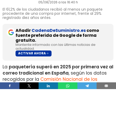
05/08/2026 a las 16:40 h
El 61,2% de los ciudadanos recibió al menos un paquete
procedente de una compra por internet, frente al 29%
registrado diez años antes.
Añadir
CadenaDeSuministro.es
como
fuente preferida de Google de forma
gratuita.
Mantente informado con las últimas noticias de
actualidad.
ACTIVAR AHORA
La
paquetería superó en 2025 por primera vez al
correo tradicional en España
, según los datos
recogidos por la
Comisión Nacional de los
Mercados y la Competencia
en su Informe Anual
del Sector Postal 2025.
Durante el pasado ejercicio se contabilizaron
1.335 millones de envíos de paquetería
, un 10%
más que en 2024 y un 148% por encima del