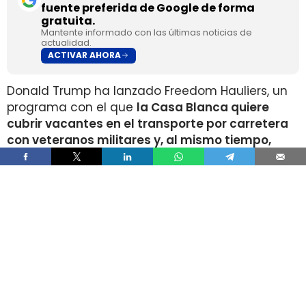
fuente preferida de Google de forma
gratuita.
Mantente informado con las últimas noticias de
actualidad.
ACTIVAR AHORA
Donald Trump ha lanzado Freedom Hauliers, un
programa con el que
la Casa Blanca quiere
cubrir vacantes en el transporte por carretera
con veteranos militares y, al mismo tiempo,
endurecer los controles sobre conductores
comerciales extranjeros
. La medida acelera el
acceso a la licencia de conducir comercial, la
CDL, para quienes ya manejaron vehículos
pesados en el ejército y amplía las facilidades
de entrada para quienes acaban de dejar el
servicio activo.
El plan combina dos movimientos que tensan el
mercado laboral del camión en direcciones