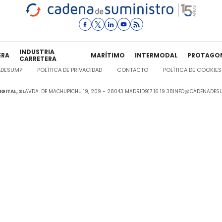
INDUSTRIA
ERA
MARÍTIMO
INTERMODAL
PROTAGO
CARRETERA
ADESUM?
POLÍTICA DE PRIVACIDAD
CONTACTO
POLÍTICA DE COOKIES
GITAL, SL
AVDA. DE MACHUPICHU 19, 209 - 28043 MADRID
917 16 19 38
INFO@CADENADESU