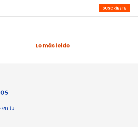
SUSCRÍBETE
RESÚMENES
NISTAS
MONOGRÁFICOS
EVENTOS
SEMANALES
Lo más leído
los
 en tu