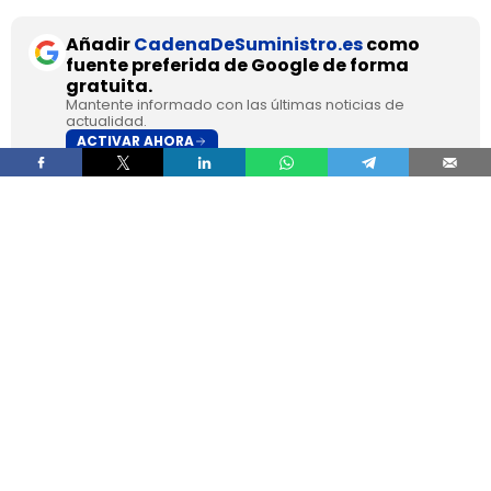
Añadir
CadenaDeSuministro.es
como
fuente preferida de Google de forma
gratuita.
Mantente informado con las últimas noticias de
actualidad.
ACTIVAR AHORA
DHL Freight pondrá en servicio en septiembre en
los Países Bajos el primer camión de gran
tonelaje fabricado en Europa por
SuperPanther,
después de trasladar la unidad desde Austria
durante agosto. La tractora salió de la línea de
montaje final de Steyr Automotive el 27 de julio,
en la planta de Steyr, en Austria
.
El movimiento llega con una doble lectura
industrial y operativa. SuperPanther es una
empresa china fundada en 2022
, pero su eTopas
600 para el mercado europeo se ensambla en