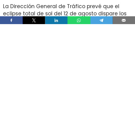
La Dirección General de Tráfico prevé que el
eclipse total de sol del 12 de agosto dispare los
desplazamientos por carretera hacia las zonas
de mejor visibilidad, en plena temporada alta de
verano. El organismo calcula un aumento del
tráfico de entre el 30% y el 100%, con entre
400.000 y 1,5 millones de viajes adicionales.
La coincidencia entre un fenómeno que dura
apenas unos minutos y un retorno masivo en
muy poco tiempo concentra el riesgo en las
mismas vías que muchos conductores usan
para acercarse a los puntos de observación. Ahí
se suman retenciones, paradas improvisadas,
distracciones al volante y más peatones y
ciclistas en los accesos.
La DGT calcula hasta 1,5 millones de