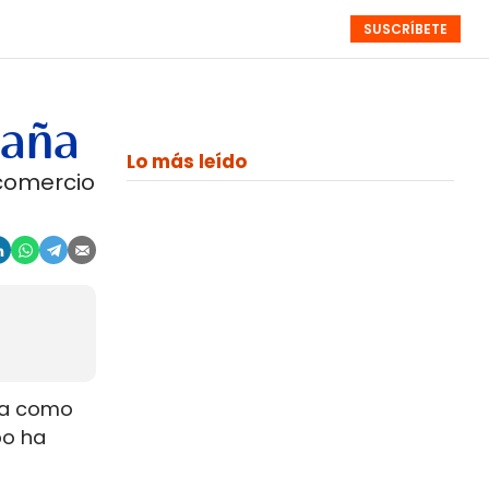
SUSCRÍBETE
RESÚMENES
NISTAS
MONOGRÁFICOS
EVENTOS
SEMANALES
paña
Lo más leído
comercio
ada como
po ha