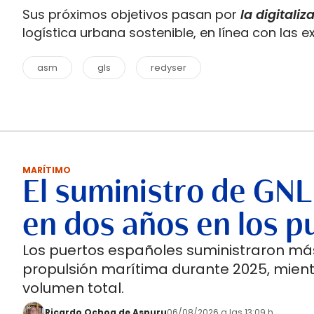
Sus próximos objetivos pasan por
la digitaliz
logística urbana sostenible, en línea con las e
asm
gls
redyser
MARÍTIMO
El suministro de GNL
en dos años en los p
Los puertos españoles suministraron más
propulsión marítima durante 2025, mient
volumen total.
Ricardo Ochoa de Aspuru
06/08/2026 a las 13:09 h