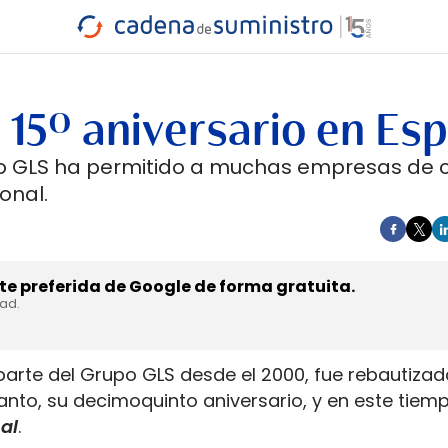
INDUSTRIA
RA
MARÍTIMO
INTERMODAL
PROTAGO
CARRETERA
 15º aniversario en Es
po GLS ha permitido a muchas empresas de 
onal.
e preferida de Google de forma gratuita.
dad.
parte del Grupo GLS desde el 2000, fue rebautiz
tanto, su decimoquinto aniversario, y en este tiem
al
.