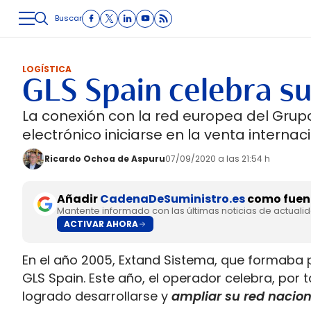
Buscar
LOGÍSTICA
INMOLOGÍSTICA
INTRALOGÍSTICA
CARRETE
LOGÍSTICA
GLS Spain celebra su
La conexión con la red europea del Gru
electrónico iniciarse en la venta internaci
Ricardo Ochoa de Aspuru
07/09/2020 a las 21:54 h
Añadir
CadenaDeSuministro.es
como fuent
Mantente informado con las últimas noticias de actuali
ACTIVAR AHORA
En el año 2005, Extand Sistema, que formaba 
GLS Spain. Este año, el operador celebra, por 
logrado desarrollarse y
ampliar su red nacion