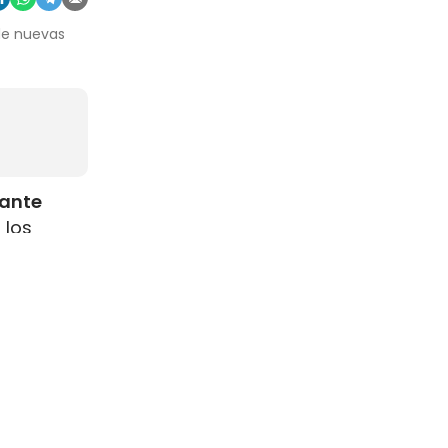
 de nuevas
rante
 los
como
s