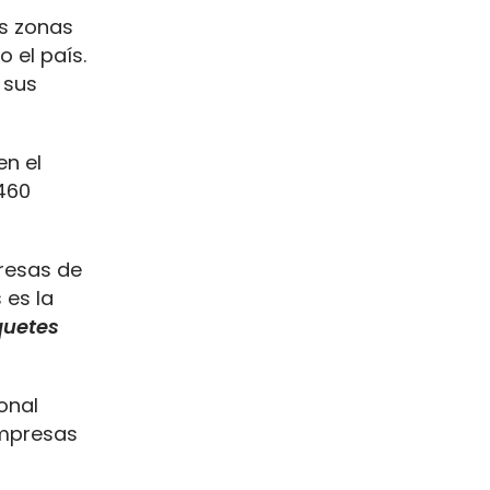
as zonas
 el país.
 sus
en el
460
resas de
 es la
quetes
onal
mpresas