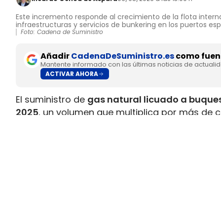
Este incremento responde al crecimiento de la flota interna
infraestructuras y servicios de bunkering en los puertos es
Foto: Cadena de Suministro
Añadir
CadenaDeSuministro.es
como fuent
Mantente informado con las últimas noticias de actuali
ACTIVAR AHORA
El suministro de
gas natural licuado a buques
2025
, un volumen que multiplica por más de c
datos recopilados por Gasnam. La energía sum
renovable, equivaldría aproximadamente a
ll
Este incremento responde al crecimiento de la 
combustible y al desarrollo de
nuevas infraes
españoles. Gasnam considera que esta evol
principales enclaves europeos para el sumin
transporte marítimo.