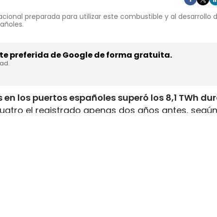
cional preparada para utilizar este combustible y al desarrollo
pañoles.
e preferida de Google de forma gratuita.
dad.
 en los puertos españoles superó los 8,1 TWh du
uatro el registrado apenas dos años antes, según
inistrada, que incluye tanto GNL de origen fósil 
enar el depósito de 16 millones de automóviles
.
flota internacional preparada para utilizar este
tructuras y servicios de bunkering
en los puertos
ución está consolidando a España como
uno de lo
istro de combustibles alternativos
destinados al