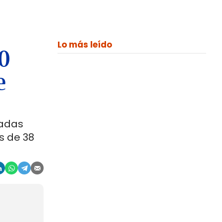
Lo más leído
00
e
ladas
s de 38