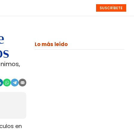
SUSCRÍBETE
RESÚMENES
NISTAS
MONOGRÁFICOS
EVENTOS
SEMANALES
e
Lo más leído
os
ínimos,
́culos en