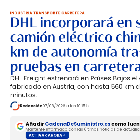
INDUSTRIA TRANSPORTE CARRETERA
DHL incorporará en 
camión eléctrico chi
km de autonomía tra
pruebas en carreter
DHL Freight estrenará en Países Bajos el
fabricado en Austria, con hasta 560 km 
minutos.
Redacción
07/08/2026 a las 10:15 h
Añadir
CadenaDeSuministro.es
como fuent
Mantente informado con las últimas noticias de actuali
ACTIVAR AHORA