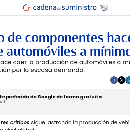
INDUSTRIA
RA
MARÍTIMO
INTERMODAL
PROTAGO
CARRETERA
tro de componentes hac
de automóviles a mínim
hace caer la producción de automóviles a m
ación por la escasa demanda.
e preferida de Google de forma gratuita.
dad.
es críticos
sigue lastrando la producción de vehi
nivel global.