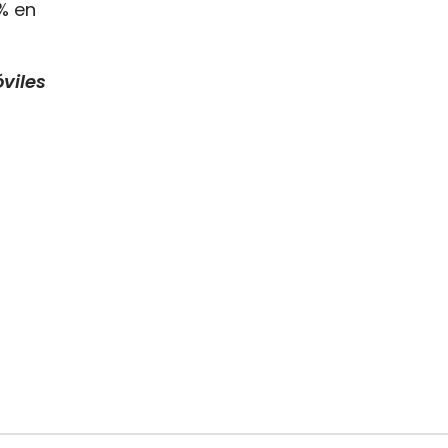
% en
viles