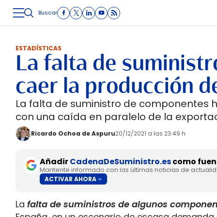
Buscar
LOGÍSTICA
INMOLOGÍSTICA
INTRALOGÍSTICA
CARRETE
ESTADÍSTICAS
La falta de suminis
caer la producción 
La falta de suministro de componentes 
con una caída en paralelo de la export
Ricardo Ochoa de Aspuru
20/12/2021 a las 23:49 h
Añadir
CadenaDeSuministro.es
como fuent
Mantente informado con las últimas noticias de actuali
ACTIVAR AHORA
La
falta de suministros de algunos component
España, en un escenario de escasa demanda a 