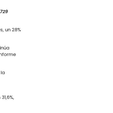
.729
es, un 28%
núa
onforme
 la
31,6%,