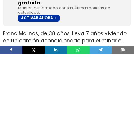
gratuita.
Mantente informado con las últimas noticias de
actualidad.
ACTIVAR AHORA
Franc Molinos, de 38 años, lleva 7 años viviendo
en un camión acondicionado para eliminar el
alquiler y recortar sus gastos fijos. El vehículo
incorpora cocina, dormitorio, espacio de
almacenamiento, sistema de acumulación de
agua y paneles solares para generar
electricidad.
El ahorro en vivienda ha cambiado por completo
su estructura de gasto, pero no ha borrado las
exigencias diarias de esa fórmula. Molinos
afirma que dejó de pagar alquiler y luz y que
apenas paga agua, aunque a cambio afronta
de forma constante el mantenimiento del
vehículo, la gestión de recursos, el espacio