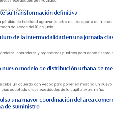
nuevas necesidades de movilidad.
nsporte en Aecoc
te su transformación definitiva
 la pérdida de fiabilidad agravan la crisis del transporte de merc
ornada de Aecoc del 10 de junio.
uturo de la intermodalidad en una jornada cla
argadores, operadores y organismos públicos para debatir sobre 
n nuevo modelo de distribución urbana de me
suscribe un acuerdo con Aecoc para poner en marcha un nuevo
ncías adaptado a las necesidades de la capital extremeña.
ulsa una mayor coordinación del área comerc
na de suministro