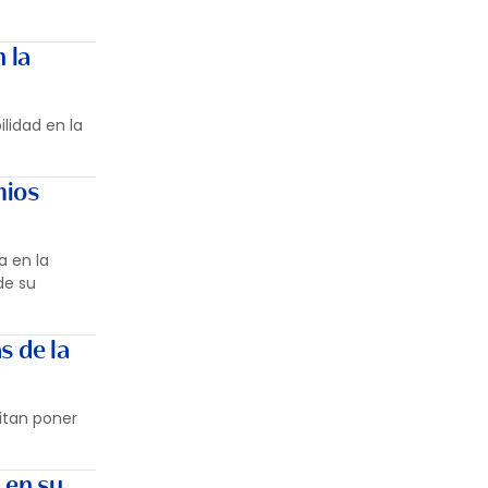
 la
lidad en la
mios
a en la
de su
s de la
itan poner
 en su