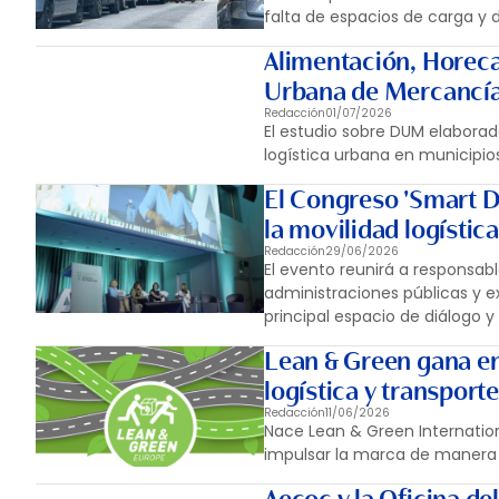
falta de espacios de carga y 
Alimentación, Horeca
Urbana de Mercancía
Redacción
01/07/2026
El estudio sobre DUM elaborad
logística urbana en municipio
El Congreso 'Smart Di
la movilidad logístic
Redacción
29/06/2026
El evento reunirá a responsab
administraciones públicas y e
principal espacio de diálogo y
Lean & Green gana en
logística y transporte
Redacción
11/06/2026
Nace Lean & Green Internatio
impulsar la marca de manera