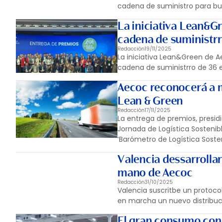
cadena de suministro para bus
La iniciativa Lean&Gr
cadena de suministr
Redacción
19/11/2025
La iniciativa Lean&Green de Ae
cadena de suministrro de 36 
Aecoc reconocerá a m
Lean & Green
Redacción
17/11/2025
La entrega de premios, presid
Jornada de Logística Sostenib
‘Barómetro de Logística Sosten
Valencia dessarrolla
mano de Aecoc
Redacción
31/10/2025
Valencia suscritbe un protoc
en marcha un nuevo distribuc
El gran consumo cons