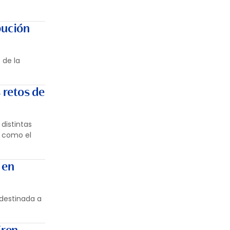
bución
 de la
 retos de
distintas
e como el
 en
 destinada a