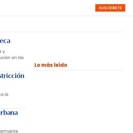
SUSCRÍBETE
RESÚMENES
NISTAS
MONOGRÁFICOS
EVENTOS
SEMANALES
reca
s y
ución en las
Lo más leído
tricción
a la
urbana
alarmante