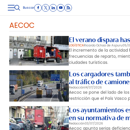
Buscar
LOGÍSTICA
INMOLOGÍSTICA
INTRALOGÍSTICA
CARRETE
AECOC
El verano dispara ha
LOGÍSTICA
Ricardo Ochoa de Aspuru
05/
El incremento de la actividad 
frecuencias de reparto, mient
ciudades turísticas.
Los cargadores tambi
al tráfico de camione
Redacción
14/07/2026
Aecoc se pone del lado de los 
restricción que el País Vasco p
Los ayuntamientos es
en su normativa de m
Redacción
03/07/2026
Aecoc apunta serias deficienc