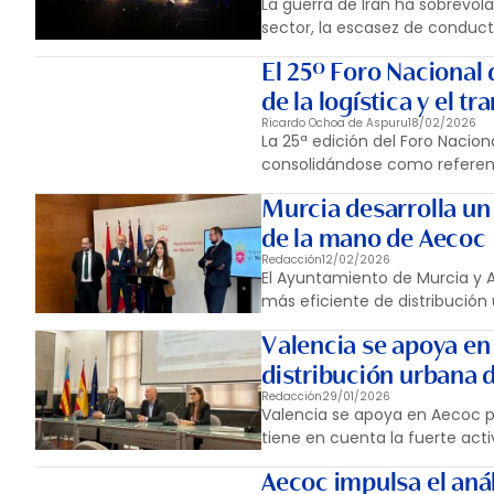
La guerra de Irán ha sobrevol
sector, la escasez de conducto
El 25º Foro Nacional
de la logística y el t
Ricardo Ochoa de Aspuru
18/02/2026
La 25ª edición del Foro Nacio
consolidándose como referenci
Murcia desarrolla un
de la mano de Aecoc
Redacción
12/02/2026
El Ayuntamiento de Murcia y 
más eficiente de distribució
Valencia se apoya en
distribución urbana 
Redacción
29/01/2026
Valencia se apoya en Aecoc p
tiene en cuenta la fuerte activ
Aecoc impulsa el aná