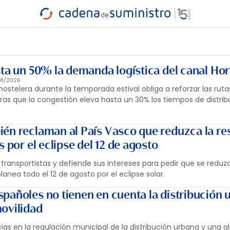
INDUSTRIA
RA
MARÍTIMO
INTERMODAL
PROTAGO
CARRETERA
sta un 50% la demanda logística del canal Ho
08/2026
hostelera durante la temporada estival obliga a reforzar las ruta
ras que la congestión eleva hasta un 30% los tiempos de distrib
én reclaman al País Vasco que reduzca la res
s por el eclipse del 12 de agosto
transportistas y defiende sus intereses para pedir que se reduzc
lanea todo el 12 de agosto por el eclipse solar.
pañoles no tienen en cuenta la distribución 
ovilidad
ias en la regulación municipal de la distribución urbana y una 