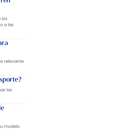
Tren
 los
o a las
ara
rte relevante
nsporte?
ar las
de
su modelo