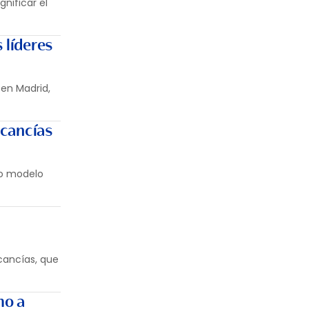
nificar el
 líderes
 en Madrid,
rcancías
vo modelo
cancías, que
mo a