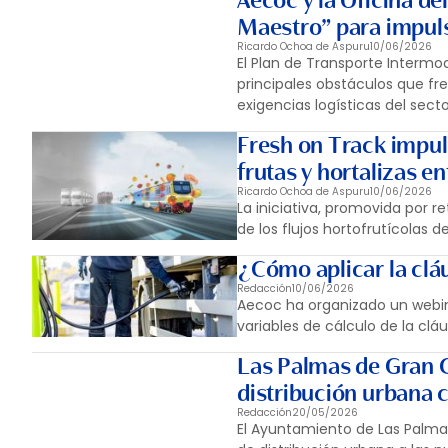
Aecoc y la Oficina d
Maestro” para impul
Ricardo Ochoa de Aspuru
10/06/2026
El Plan de Transporte Intermo
principales obstáculos que fre
exigencias logísticas del secto
Fresh on Track impul
frutas y hortalizas e
Ricardo Ochoa de Aspuru
10/06/2026
La iniciativa, promovida por re
de los flujos hortofrutícolas 
¿Cómo aplicar la clá
Redacción
10/06/2026
Aecoc ha organizado un webina
variables de cálculo de la clá
Las Palmas de Gran 
distribución urbana 
Redacción
20/05/2026
El Ayuntamiento de Las Palm