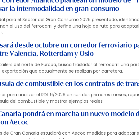
el Corredor Atlántico plantean un modelo de “
sar la intermodalidad en gran consumo
dal para el Sector del Gran Consumo 2026 presentado, identifica
nan el uso del ferrocarril y define una hoja de ruta para adaptarl
r.
sará desde octubre un corredor ferroviario p
ntre Valencia, Rotterdam y Oslo
tailers del norte de Europa, busca trasladar al ferrocarril una pa
de exportación que actualmente se realizan por carretera.
usula de combustible en los contratos de tra
r para analizar el RDL 9/2026 en sus dos primeros meses, repas
usula del combustible y mostrar ejemplos reales.
Canaria pondrá en marcha un nuevo modelo 
con Aecoc
as de Gran Canaria estudiará con Aecoc medidas para adaptar 