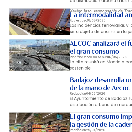
de distribución urbana a las 
Xavier Jaso, responsable de Tra
La intermodalidad an
Xavier Jaso
18/05/2026
Las incidencias ferroviarias y
será objeto de análisis en la j
AECOC analizará el f
el gran consumo
Ricardo Ochoa de Aspuru
17/05/2026
La cita reunirá en Madrid a c
sostenible.
Badajoz desarrolla u
de la mano de Aecoc
Redacción
04/05/2026
El Ayuntamiento de Badajoz 
distribución urbana de merca
El gran consumo imp
la gestión de la cade
Redacción
29/04/2026