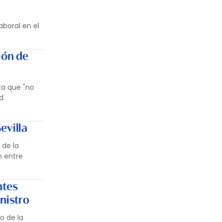
aboral en el
ión de
ta que "no
d
evilla
 de la
n entre
ntes
nistro
o de la