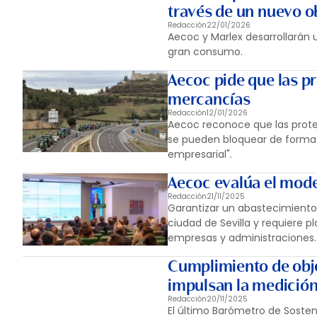
través de un nuevo o
Redacción
22/01/2026
Aecoc y Marlex desarrollarán 
gran consumo.
Aecoc pide que las pr
mercancías
Redacción
12/01/2026
Aecoc reconoce que las prote
se pueden bloquear de forma p
empresarial".
Aecoc evalúa el mode
Redacción
21/11/2025
Garantizar un abastecimiento 
ciudad de Sevilla y requiere 
empresas y administraciones.
Cumplimiento de obje
impulsan la medición
Redacción
20/11/2025
El último Barómetro de Sosteni