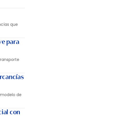
ancías que
ve para
transporte
rcancías
 modelo de
ial con