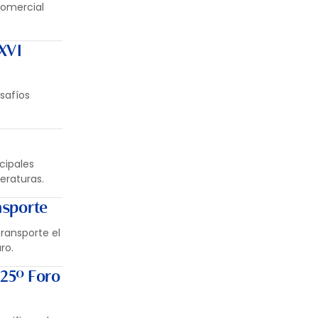
comercial
XXVI
safíos
cipales
eraturas.
nsporte
ransporte el
ro.
 25º Foro