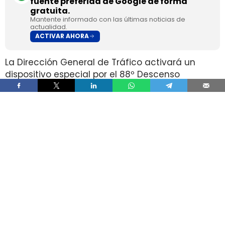
fuente preferida de Google de forma
gratuita.
Mantente informado con las últimas noticias de
actualidad.
ACTIVAR AHORA
La Dirección General de Tráfico activará un
dispositivo especial por el 88º Descenso
Internacional del Sella entre el viernes 7 y el
sábado 8 de agosto, con restricciones que
afectarán a los accesos de Arriondas y
Ribadesella y que vetarán el paso de vehículos
pesados, transportes especiales y mercancías
peligrosas durante buena parte del sábado.
La mayor afección no estará en un corte
puntual, sino en que la DGT ha catalogado la
prueba como Evento de Alta Afectación al
Tráfico por una asistencia prevista de 300.000
personas, de modo que un trayecto habitual por