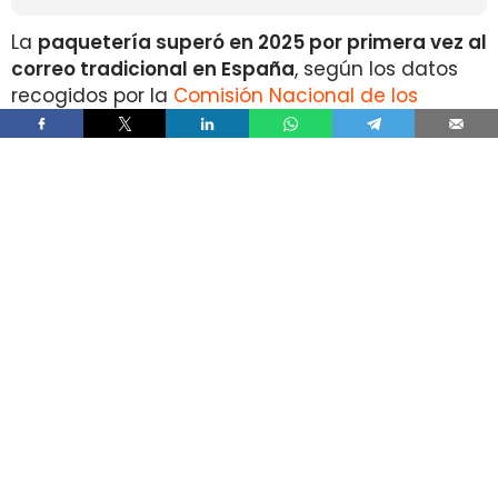
La
paquetería superó en 2025 por primera vez al
correo tradicional en España
, según los datos
recogidos por la
Comisión Nacional de los
Mercados y la Competencia
en su Informe Anual
del Sector Postal 2025.
Durante el pasado ejercicio se contabilizaron
1.335 millones de envíos de paquetería
, un 10%
más que en 2024 y un 148% por encima del
volumen registrado en 2019.
En sentido contrario, los
envíos postales
tradicionales descendieron un 8% anual
, hasta
situarse en 1.164 millones de cartas, tarjetas
postales, notificaciones administrativas y
comunicaciones de publicidad directa.
Este volumen representa
la mitad del registrado