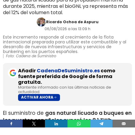
durante 2025, mientras el bioGNL ya representa más
del 12% del volumen total.
Ricardo Ochoa de Aspuru
06/08/2026 a las 13:09 h
Este incremento responde al crecimiento de la flota
internacional preparada para utilizar este combustible y al
desarrollo de nuevas infraestructuras y servicios de
bunkering en los puertos españoles.
Foto: Cadena de Suministro
Añadir
CadenaDeSuministro.es
como
fuente preferida de Google de forma
gratuita.
Mantente informado con las últimas noticias de
actualidad.
ACTIVAR AHORA
El suministro de
gas natural licuado a buques en
los puertos españoles superó los 8,1 TWh
durante 2025
, un volumen que multiplica por
más de cuatro el registrado apenas dos años