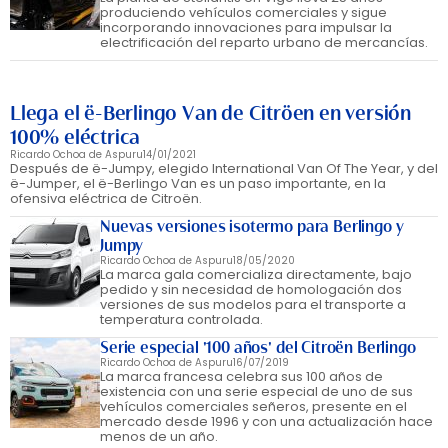
produciendo vehículos comerciales y sigue
incorporando innovaciones para impulsar la
electrificación del reparto urbano de mercancías.
Llega el ë-Berlingo Van de Citröen en versión
100% eléctrica
Ricardo Ochoa de Aspuru
14/01/2021
Después de ë-Jumpy, elegido International Van Of The Year, y del
ë-Jumper, el ë-Berlingo Van es un paso importante, en la
ofensiva eléctrica de Citroën.
Nuevas versiones isotermo para Berlingo y
Jumpy
Ricardo Ochoa de Aspuru
18/05/2020
La marca gala comercializa directamente, bajo
pedido y sin necesidad de homologación dos
versiones de sus modelos para el transporte a
temperatura controlada.
Serie especial '100 años' del Citroën Berlingo
Ricardo Ochoa de Aspuru
16/07/2019
La marca francesa celebra sus 100 años de
existencia con una serie especial de uno de sus
vehículos comerciales señeros, presente en el
mercado desde 1996 y con una actualización hace
menos de un año.