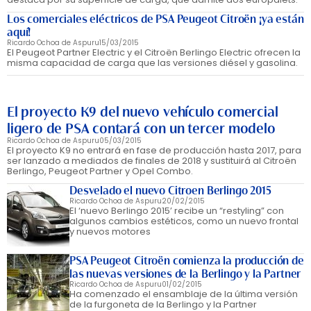
Los comerciales eléctricos de PSA Peugeot Citroën ¡ya están
aquí!
Ricardo Ochoa de Aspuru
15/03/2015
El Peugeot Partner Electric y el Citroën Berlingo Electric ofrecen la
misma capacidad de carga que las versiones diésel y gasolina.
El proyecto K9 del nuevo vehículo comercial
ligero de PSA contará con un tercer modelo
Ricardo Ochoa de Aspuru
05/03/2015
El proyecto K9 no entrará en fase de producción hasta 2017, para
ser lanzado a mediados de finales de 2018 y sustituirá al Citroën
Berlingo, Peugeot Partner y Opel Combo.
Desvelado el nuevo Citroen Berlingo 2015
Ricardo Ochoa de Aspuru
20/02/2015
El ‘nuevo Berlingo 2015’ recibe un “restyling” con
algunos cambios estéticos, como un nuevo frontal
y nuevos motores
PSA Peugeot Citroën comienza la producción de
las nuevas versiones de la Berlingo y la Partner
Ricardo Ochoa de Aspuru
01/02/2015
Ha comenzado el ensamblaje de la última versión
de la furgoneta de la Berlingo y la Partner