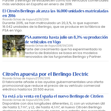
Partner y Berlingo se establecen como los vehículos comerciales
más vendidos en España en enero de 2016.
El Citroën Berlingo alcanza las 16.000 unidades matriculadas
en 2016
Ricardo Ochoa de Aspuru
12/01/2016
Durante 2015, se han matriculado un 20,3,%, lo que suponen
16.042 unidades de la Berlingo, que se produce en la fábrica de
PSA en Vigo.
PSA aumenta hasta julio un 8,3% su producción
de vehículos en Vigo
Ricardo Ochoa de Aspuru
08/09/2015
Parte del crecimiento que ha experimentado la
factoría de Balaídos se basa en los modelos
renovados de las furgonetas Berlingo y Partner.
Citroën apuesta por el Berlingo Electric
Ricardo Ochoa de Aspuru
27/05/2015
El fabricante añade a las ayudas gubernamentales una oferta
promocional que reduce el precio de su vehículo comercial
eléctrico hasta los 20.500 euros.
Ya está a la venta en España el nuevo Berlingo de Citröen
Ricardo Ochoa de Aspuru
13/05/2015
Disponible con dos longitudes diferentes, L1, con un volumen útil
de hasta 3,7 m³, y L2, de hasta 4,1 m³, el nuevo Citroën Berlingo
destaca por su superficie de carga, que admite dos europalets.