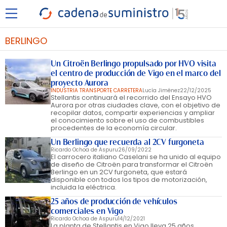
BERLINGO
Un Citroën Berlingo propulsado por HVO visita
el centro de producción de Vigo en el marco del
proyecto Aurora
INDUSTRIA TRANSPORTE CARRETERA
Lucía Jiménez
22/12/2025
Stellantis continuará el recorrido del Ensayo HVO
Aurora por otras ciudades clave, con el objetivo de
recopilar datos, compartir experiencias y ampliar
el conocimiento sobre el uso de combustibles
procedentes de la economía circular.
Un Berlingo que recuerda al 2CV furgoneta
Ricardo Ochoa de Aspuru
26/09/2022
El carrocero italiano Caselani se ha unido al equipo
de diseño de Citroën para transformar el Citroën
Berlingo en un 2CV furgoneta, que estará
disponible con todos los tipos de motorización,
incluida la eléctrica.
25 años de producción de vehículos
comerciales en Vigo
Ricardo Ochoa de Aspuru
14/12/2021
La planta de Stellantis en Vigo lleva 25 años