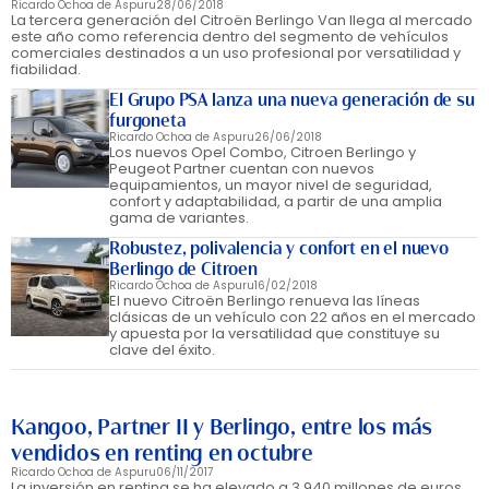
Ricardo Ochoa de Aspuru
28/06/2018
La tercera generación del Citroën Berlingo Van llega al mercado
este año como referencia dentro del segmento de vehículos
comerciales destinados a un uso profesional por versatilidad y
fiabilidad.
El Grupo PSA lanza una nueva generación de su
furgoneta
Ricardo Ochoa de Aspuru
26/06/2018
Los nuevos Opel Combo, Citroen Berlingo y
Peugeot Partner cuentan con nuevos
equipamientos, un mayor nivel de seguridad,
confort y adaptabilidad, a partir de una amplia
gama de variantes.
Robustez, polivalencia y confort en el nuevo
Berlingo de Citroen
Ricardo Ochoa de Aspuru
16/02/2018
El nuevo Citroën Berlingo renueva las líneas
clásicas de un vehículo con 22 años en el mercado
y apuesta por la versatilidad que constituye su
clave del éxito.
Kangoo, Partner II y Berlingo, entre los más
vendidos en renting en octubre
Ricardo Ochoa de Aspuru
06/11/2017
La inversión en renting se ha elevado a 3.940 millones de euros