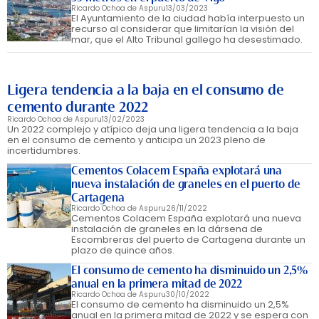
Ricardo Ochoa de Aspuru
13/03/2023
El Ayuntamiento de la ciudad había interpuesto un
recurso al considerar que limitarían la visión del
mar, que el Alto Tribunal gallego ha desestimado.
Ligera tendencia a la baja en el consumo de
cemento durante 2022
Ricardo Ochoa de Aspuru
13/02/2023
Un 2022 complejo y atípico deja una ligera tendencia a la baja
en el consumo de cemento y anticipa un 2023 pleno de
incertidumbres.
Cementos Colacem España explotará una
nueva instalación de graneles en el puerto de
Cartagena
Ricardo Ochoa de Aspuru
26/11/2022
Cementos Colacem España explotará una nueva
instalación de graneles en la dársena de
Escombreras del puerto de Cartagena durante un
plazo de quince años.
El consumo de cemento ha disminuido un 2,5%
anual en la primera mitad de 2022
Ricardo Ochoa de Aspuru
30/10/2022
El consumo de cemento ha disminuido un 2,5%
anual en la primera mitad de 2022 y se espera con