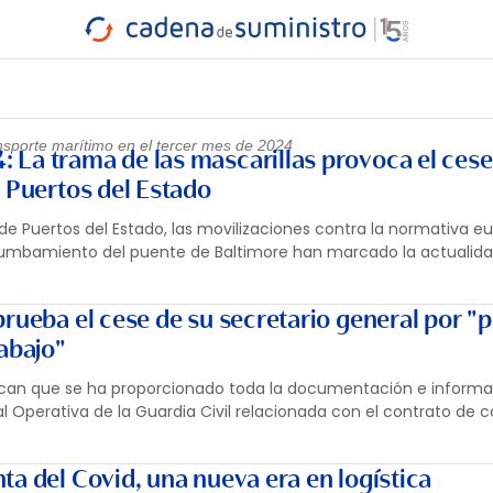
INDUSTRIA
RA
MARÍTIMO
INTERMODAL
PROTAGO
CARRETERA
ansporte marítimo en el tercer mes de 2024
La trama de las mascarillas provoca el cese
e Puertos del Estado
 de Puertos del Estado, las movilizaciones contra la normativa e
rrumbamiento del puente de Baltimore han marcado la actualid
rueba el cese de su secretario general por "
abajo"
dican que se ha proporcionado toda la documentación e inform
ral Operativa de la Guardia Civil relacionada con el contrato de
ta del Covid, una nueva era en logística