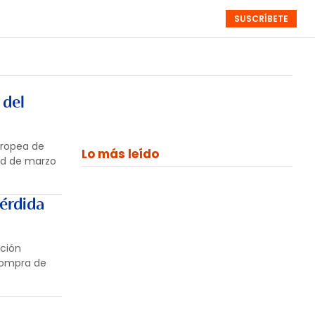
SUSCRÍBETE
RESÚMENES
NISTAS
MONOGRÁFICOS
EVENTOS
SEMANALES
 del
uropea de
Lo más leído
ad de marzo
pérdida
ación
 compra de