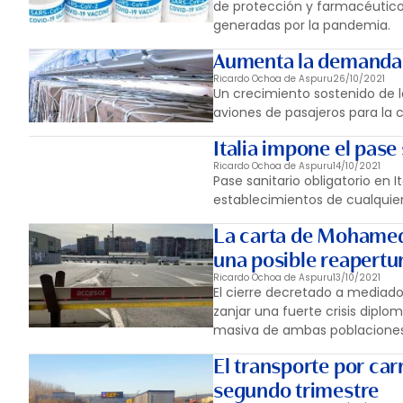
de protección y farmacéutico 
generadas por la pandemia.
Aumenta la demanda d
Ricardo Ochoa de Aspuru
26/10/2021
Un crecimiento sostenido de 
aviones de pasajeros para la 
Italia impone el pase
Ricardo Ochoa de Aspuru
14/10/2021
Pase sanitario obligatorio en 
establecimientos de cualquier
La carta de Mohamed 
una posible reapertu
Ricardo Ochoa de Aspuru
13/10/2021
El cierre decretado a mediados
zanjar una fuerte crisis dipl
masiva de ambas poblaciones
El transporte por ca
segundo trimestre