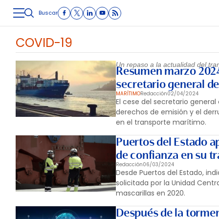
Buscar
LOGÍSTICA
INMOLOGÍSTICA
INTRALOGÍSTICA
CARRETE
COVID-19
Un repaso a la actualidad del tr
Resumen marzo 2024: 
secretario general d
MARÍTIMO
Redacción
02/04/2024
El cese del secretario general
derechos de emisión y el de
en el transporte marítimo.
Puertos del Estado ap
de confianza en su tr
Redacción
06/03/2024
Desde Puertos del Estado, in
solicitada por la Unidad Cent
mascarillas en 2020.
Después de la tormen