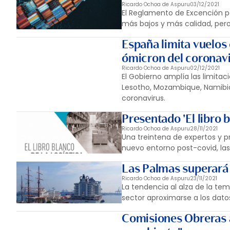
Ricardo Ochoa de Aspuru
03/12/2021
El Reglamento de Excención p
más bajos y más calidad, pero 
España limita vuelos c
ómicron del coronav
Ricardo Ochoa de Aspuru
02/12/2021
El Gobierno amplía las limitac
Lesotho, Mozambique, Namibia
coronavirus.
Presentado 'El libro b
Ricardo Ochoa de Aspuru
28/11/2021
Una treintena de expertos y p
nuevo entorno post-covid, las r
Las Palmas superará 
Ricardo Ochoa de Aspuru
23/11/2021
La tendencia al alza de la te
sector aproximarse a los dat
Comisiones Obreras a