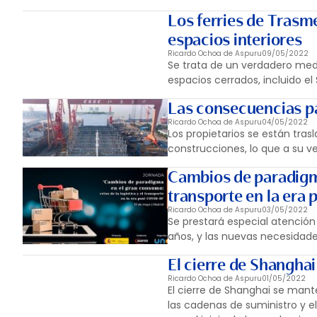
Los ferries de Trasm
espacios interiores
Ricardo Ochoa de Aspuru
09/05/2022
Se trata de un verdadero medi
espacios cerrados, incluido el
Las consecuencias par
Ricardo Ochoa de Aspuru
04/05/2022
Los propietarios se están tra
construcciones, lo que a su v
Cambios de paradigma 
transporte en la era 
Ricardo Ochoa de Aspuru
03/05/2022
Se prestará especial atención
años, y las nuevas necesidades
El cierre de Shangh
Ricardo Ochoa de Aspuru
01/05/2022
El cierre de Shanghai se ma
las cadenas de suministro y 