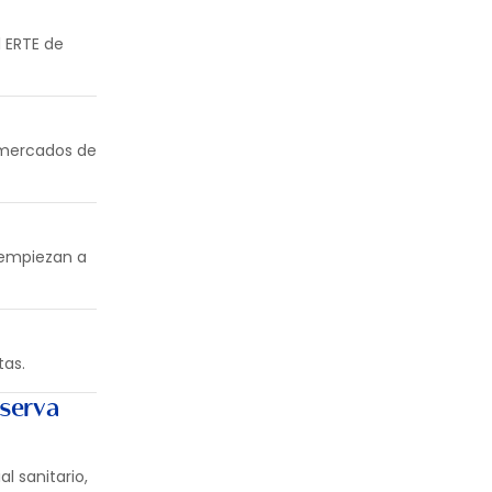
l ERTE de
s mercados de
 empiezan a
tas.
eserva
l sanitario,