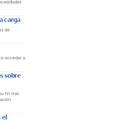
necesidades
a carga
es de
ara acceder a
s sobre
u fin tras
nación
 el