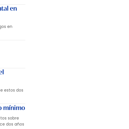
tal en
ngos en
el
te estos dos
mo mínimo
tos sobre
ace dos años