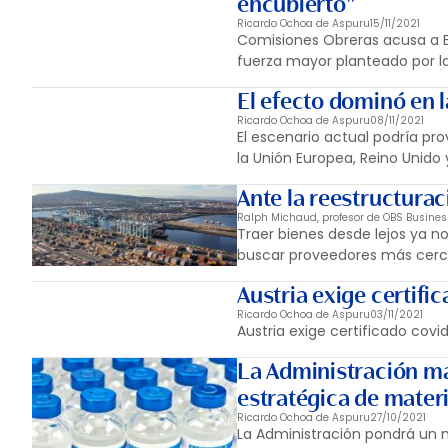
encubierto"
Ricardo Ochoa de Aspuru
15/11/2021
Comisiones Obreras acusa a Ea
fuerza mayor planteado por l
El efecto dominó en 
Ricardo Ochoa de Aspuru
08/11/2021
El escenario actual podría pr
la Unión Europea, Reino Unido 
Ante la reestructura
Ralph Michaud, profesor de OBS Busines
Traer bienes desde lejos ya 
buscar proveedores más cerc
Austria exige certifi
Ricardo Ochoa de Aspuru
03/11/2021
Austria exige certificado covi
La Administración man
estratégica de materi
Ricardo Ochoa de Aspuru
27/10/2021
La Administración pondrá un m