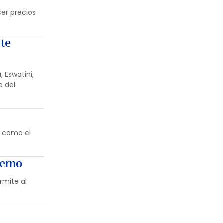
er precios
nte
 Eswatini,
e del
s como el
ierno
rmite al