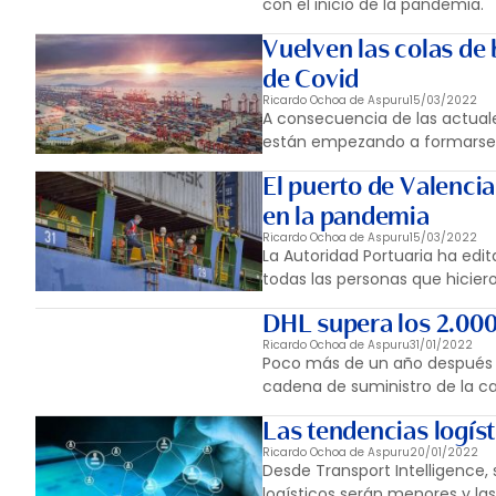
con el inicio de la pandemia.
Vuelven las colas de 
de Covid
Ricardo Ochoa de Aspuru
15/03/2022
A consecuencia de las actuale
están empezando a formarse 
El puerto de Valencia
en la pandemia
Ricardo Ochoa de Aspuru
15/03/2022
La Autoridad Portuaria ha edi
todas las personas que hicier
DHL supera los 2.000
Ricardo Ochoa de Aspuru
31/01/2022
Poco más de un año después d
cadena de suministro de la ca
Las tendencias logíst
Ricardo Ochoa de Aspuru
20/01/2022
Desde Transport Intelligence,
logísticos serán menores y l