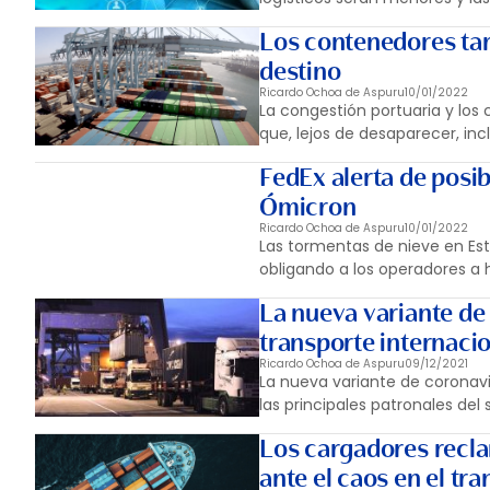
Los contenedores tar
destino
Ricardo Ochoa de Aspuru
10/01/2022
La congestión portuaria y los
que, lejos de desaparecer, i
FedEx alerta de posib
Ómicron
Ricardo Ochoa de Aspuru
10/01/2022
Las tormentas de nieve en Est
obligando a los operadores a 
La nueva variante de 
transporte internaci
Ricardo Ochoa de Aspuru
09/12/2021
La nueva variante de coronavir
las principales patronales del 
Los cargadores recl
ante el caos en el tr