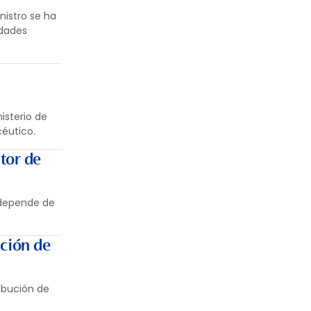
nistro se ha
idades
isterio de
éutico.
tor de
s depende de
ución de
ibución de