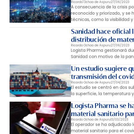
Ricardo Ochoa de Aspuru
27/06/2023
A consecuencia de la crisis p
reconocido y priorizado, y se
técnicas, como la visibilidad y
Sanidad hace oficial 
distribución de mater
Ricardo Ochoa de Aspuru
27/06/2023
Logista Pharma gestionará dur
Sanidad con motivo de la pan
Un estudio sugiere q
transmisión del covi
Ricardo Ochoa de Aspuru
27/04/2023
El estudio se centró en dos su
la superficie, la temperatura y
Logista Pharma se ha
material sanitario pa
Ricardo Ochoa de Aspuru
13/03/2023
El operador se ha adjudicado 
material sanitario para el covi