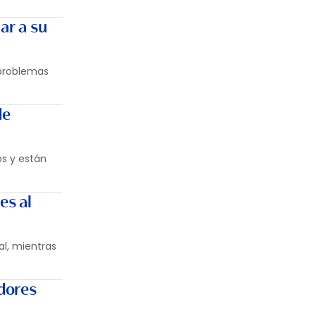
ar a su
 problemas
de
os y están
es al
al, mientras
dores