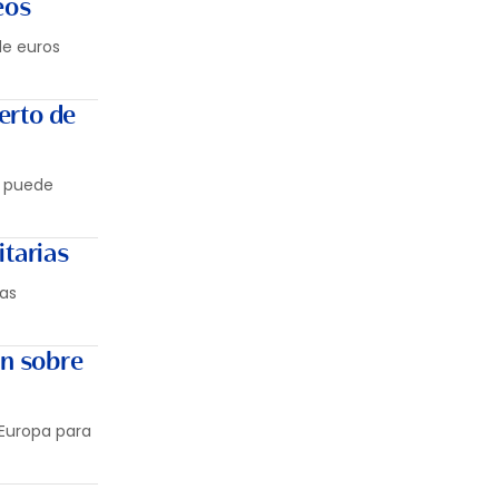
eos
de euros
erto de
o puede
itarias
cas
ón sobre
 Europa para