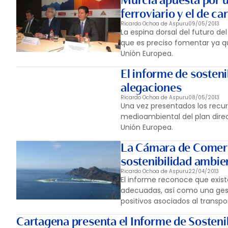
Murcia apuesta por u
ferroviario y el de ca
Ricardo Ochoa de Aspuru
09/05/2013
La espina dorsal del futuro del
que es preciso fomentar ya que
Unión Europea.
El informe de sosten
alegaciones
Ricardo Ochoa de Aspuru
08/05/2013
Una vez presentados los recu
medioambiental del plan direc
Unión Europea.
La Cámara de Comerc
sostenibilidad ambie
Ricardo Ochoa de Aspuru
22/04/2013
El informe reconoce que exis
adecuadas, así como una gest
positivos asociados al transp
Cartagena presenta el Informe de Sostenib