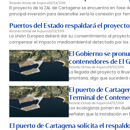
Ricardo Ochoa de Aspuru
09/04/2015
El proyecto de la ZAL de Cartagena se encuentra en fase de
principal inversión para desarrollar sería la conexión por ferr
Puertos del Estado respaldará el proyecto
Ricardo Ochoa de Aspuru
23/01/2015
La Unión Europea deberá dar su consentimiento al proyecto
compensar el impacto medioambiental detectado por los t
El Gobierno se pronu
contenedores de El 
Ricardo Ochoa de Aspuru
09/01/2015
La llegada del proyecto a Bru
prioritaria, algo que sucederá
El puerto de Cartage
Terminal de Contene
Ricardo Ochoa de Aspuru
04/12/2014
Los ecologistas ponen en dud
señalan que la instalación en 
El puerto de Cartagena solicita el respal