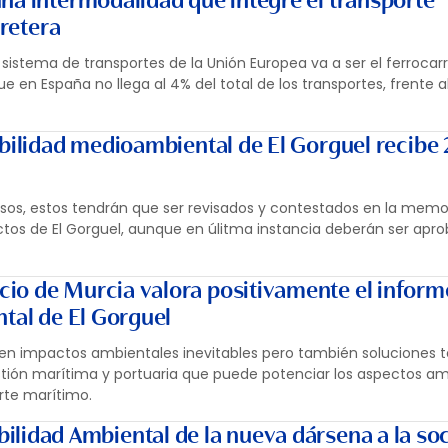
na intermodalidad que integre el transporte
rretera
 sistema de transportes de la Unión Europea va a ser el ferrocarri
 en España no llega al 4% del total de los transportes, frente al
ibilidad medioambiental de El Gorguel recibe
rsos, estos tendrán que ser revisados y contestados en la memo
tos de El Gorguel, aunque en úlitma instancia deberán ser apro
io de Murcia valora positivamente el inform
ntal de El Gorguel
ten impactos ambientales inevitables pero también soluciones 
ión marítima y portuaria que puede potenciar los aspectos am
orte marítimo.
ilidad Ambiental de la nueva dársena a la so