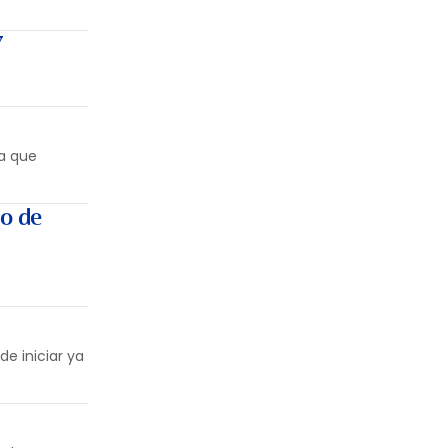
7
ra que
io de
e iniciar ya