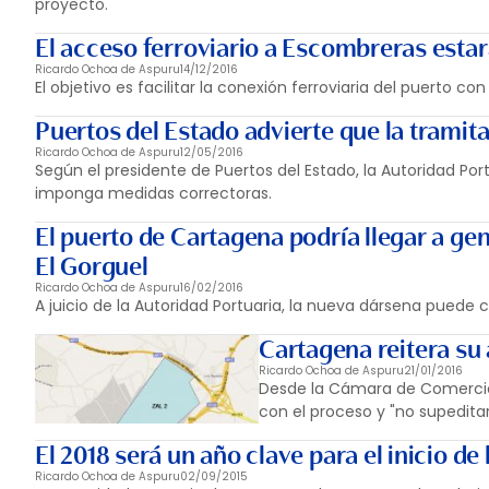
proyecto.
El acceso ferroviario a Escombreras estar
Ricardo Ochoa de Aspuru
14/12/2016
El objetivo es facilitar la conexión ferroviaria del puerto co
Puertos del Estado advierte que la tramita
Ricardo Ochoa de Aspuru
12/05/2016
Según el presidente de Puertos del Estado, la Autoridad Po
imponga medidas correctoras.
El puerto de Cartagena podría llegar a ge
El Gorguel
Ricardo Ochoa de Aspuru
16/02/2016
A juicio de la Autoridad Portuaria, la nueva dársena puede
Cartagena reitera su
Ricardo Ochoa de Aspuru
21/01/2016
Desde la Cámara de Comercio 
con el proceso y "no supeditar l
El 2018 será un año clave para el inicio de
Ricardo Ochoa de Aspuru
02/09/2015