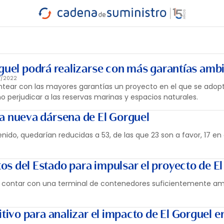
INDUSTRIA
RA
MARÍTIMO
INTERMODAL
PROTAGO
CARRETERA
rguel podrá realizarse con más garantías amb
7/2022
antear con las mayores garantías un proyecto en el que se adop
o perjudicar a las reservas marinas y espacios naturales.
la nueva dársena de El Gorguel
do, quedarían reducidas a 53, de las que 23 son a favor, 17 en 
os del Estado para impulsar el proyecto de E
a es contar con una terminal de contenedores suficientemente am
itivo para analizar el impacto de El Gorguel en