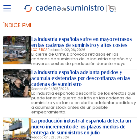
ÍNDICE PMI
La industria española sufre en mayo retrasos
en las cadenas de suministro y altos costes
LOGÍSTICA
Redacción
02/06/2026
El cierre de Ormuz provoca retrasos en las
cadenas de suministro de la industria española y
mayores costes de producción durante mayo.
La industria española adelanta pedidos y
acumula existencias por desconfianza en las
cadenas de suministro
Redacción
04/05/2026
La industria española desconfía de los efectos que
puede tener la guerra de Irán en las cadenas de
suministro y se lanza en abril a adelantar pedidos y
a acumular stock antes de un posible
empeoramiento.
La producción industrial española detecta un
nuevo incremento de los plazos medios de
entrega de suministros en julio
Redacción
02/08/2024