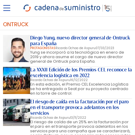
ONTRUCK
Diego Yung, nuevo director general de Ontruck
para España
PROTAGONISTAS
Ricardo Ochoa de Aspuru
07/03/2023
Yung se incorporó a la tecnológica en enero de
2019 y ahora asume el cargo de nuevo director
general de Ontruck para España.
La XXXII Edición de los Premios CEL reconoce la
excelencia logística en 2022
Ricardo Ochoa de Aspuru
16/12/2022
En esta edición, el Premio CEL Excelencia Logística
se ha entregado a Seat por su proyecto centrado
en la torre de control.
El riesgo de caída en la facturación por el paro
en el transporte provoca adelantos en los
servicios
Ricardo Ochoa de Aspuru
13/11/2022
El riesgo de caída de un 25% en la facturación por
el paro en el transporte provoca adelantos en los
servicios para una campaña que se caracterizará,