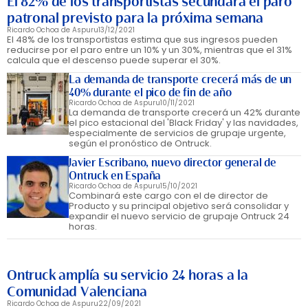
El 82% de los transportistas secundará el paro
patronal previsto para la próxima semana
Ricardo Ochoa de Aspuru
13/12/2021
El 48% de los transportistas estima que sus ingresos pueden
reducirse por el paro entre un 10% y un 30%, mientras que el 31%
calcula que el descenso puede superar el 30%.
La demanda de transporte crecerá más de un
40% durante el pico de fin de año
Ricardo Ochoa de Aspuru
10/11/2021
La demanda de transporte crecerá un 42% durante
el pico estacional del 'Black Friday' y las navidades,
especialmente de servicios de grupaje urgente,
según el pronóstico de Ontruck.
Javier Escribano, nuevo director general de
Ontruck en España
Ricardo Ochoa de Aspuru
15/10/2021
Combinará este cargo con el de director de
Producto y su principal objetivo será consolidar y
expandir el nuevo servicio de grupaje Ontruck 24
horas.
Ontruck amplía su servicio 24 horas a la
Comunidad Valenciana
Ricardo Ochoa de Aspuru
22/09/2021