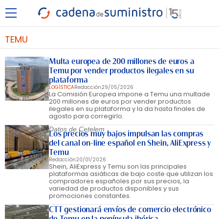
TEMU
Multa europea de 200 millones de euros a
Temu por vender productos ilegales en su
plataforma
LOGÍSTICA
Redacción
29/05/2026
La Comisión Europea impone a Temu una multade
200 millones de euros por vender productos
ilegales en su plataforma y la da hasta finales de
agosto para corregirlo.
Datos de Cetelem
Los precios muy bajos impulsan las compras
del canal on-line español en Shein, AliExpress y
Temu
Redacción
20/01/2026
Shein, AliExpress y Temu son las principales
plataformas asiáticas de bajo coste que utilizan los
compradores españoles por sus precios, la
variedad de productos disponibles y sus
promociones constantes.
CTT gestionará envíos de comercio electrónico
de Temu en la península ibérica