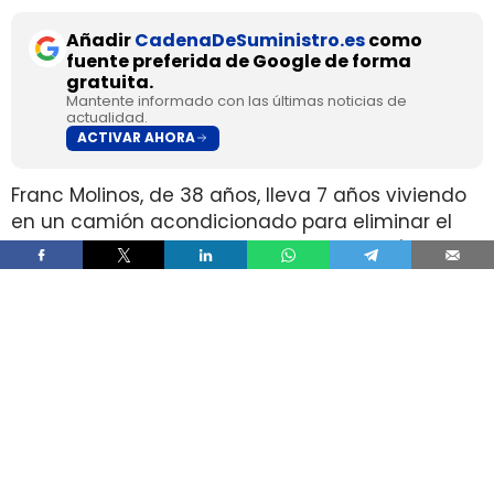
Añadir
CadenaDeSuministro.es
como
fuente preferida de Google de forma
gratuita.
Mantente informado con las últimas noticias de
actualidad.
ACTIVAR AHORA
Franc Molinos, de 38 años, lleva 7 años viviendo
en un camión acondicionado para eliminar el
alquiler y recortar sus gastos fijos. El vehículo
incorpora cocina, dormitorio, espacio de
almacenamiento, sistema de acumulación de
agua y paneles solares para generar
electricidad.
El ahorro en vivienda ha cambiado por completo
su estructura de gasto, pero no ha borrado las
exigencias diarias de esa fórmula. Molinos
afirma que dejó de pagar alquiler y luz y que