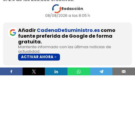
Redacción
08/08/2026 a las 8:05 h
Añadir
CadenaDeSuministro.es
como
fuente preferida de Google de forma
gratuita.
Mantente informado con las últimas noticias de
actualidad.
ACTIVAR AHORA
Las mujeres cerraron 2025 con 12,2 millones de
permisos de conducción en España, el 43,4% del
total, pero esa presencia no se traslada al
transporte profesional, donde apenas
representan el 2% de un colectivo de 250.000
conductores. La brecha aparece pese a que
25.000 mujeres sí cuentan con el permiso
necesario para trabajar al volante.