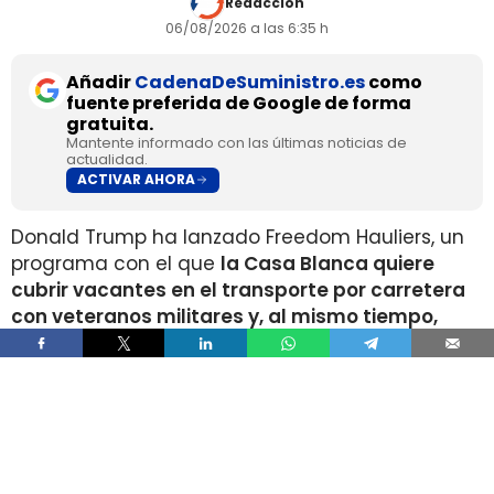
Redacción
06/08/2026 a las 6:35 h
Añadir
CadenaDeSuministro.es
como
fuente preferida de Google de forma
gratuita.
Mantente informado con las últimas noticias de
actualidad.
ACTIVAR AHORA
Donald Trump ha lanzado Freedom Hauliers, un
programa con el que
la Casa Blanca quiere
cubrir vacantes en el transporte por carretera
con veteranos militares y, al mismo tiempo,
endurecer los controles sobre conductores
comerciales extranjeros
. La medida acelera el
acceso a la licencia de conducir comercial, la
CDL, para quienes ya manejaron vehículos
pesados en el ejército y amplía las facilidades
de entrada para quienes acaban de dejar el