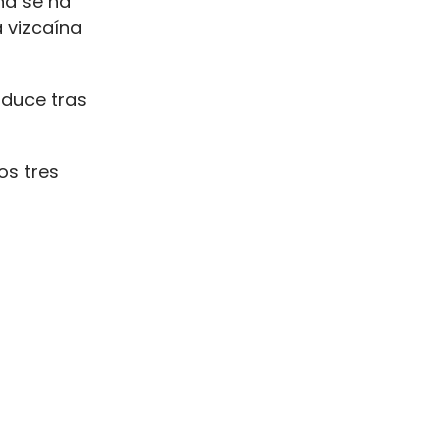
na se ha
 vizcaína
oduce tras
os tres