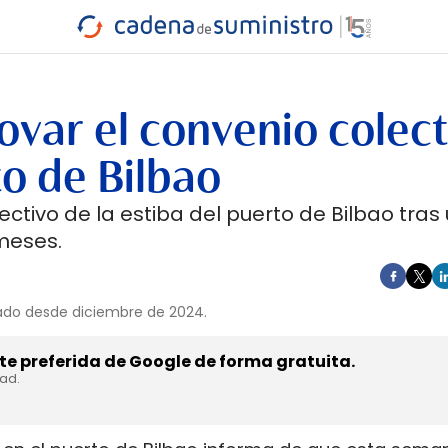
INDUSTRIA
RA
MARÍTIMO
INTERMODAL
PROTAGO
CARRETERA
var el convenio colect
to de Bilbao
ctivo de la estiba del puerto de Bilbao tras
meses.
cado desde diciembre de 2024.
e preferida de Google de forma gratuita.
dad.