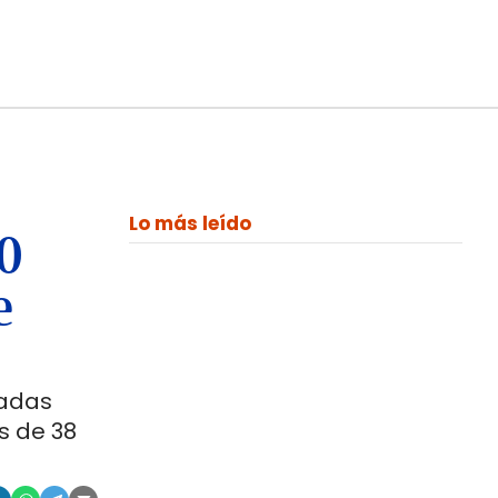
Lo más leído
00
e
ladas
s de 38