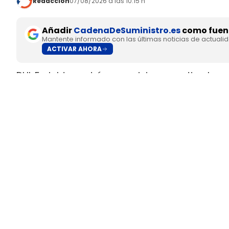
Redacción
07/08/2026 a las 10:15 h
Añadir
CadenaDeSuministro.es
como fuent
Mantente informado con las últimas noticias de actuali
ACTIVAR AHORA
DHL Freight pondrá en servicio en septiembre 
fabricado en Europa por
SuperPanther,
despué
tractora salió de la línea de montaje final de S
Austria
.
El movimiento llega con una doble lectura indu
fundada en 2022
, pero su eTopas 600 para 
industriales del continente y ya ha realizado t
DHL Freight lleva a los Países
ruta entre Viena y Wels
La colaboración entre DHL Freight y SuperPant