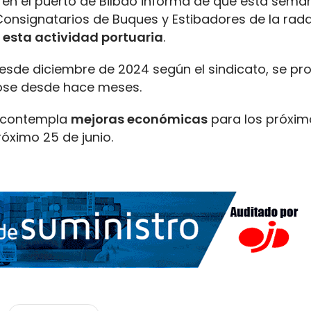
en el puerto de Bilbao informa de que esta sema
onsignatarios de Buques y Estibadores de la rada
 esta actividad portuaria
.
esde diciembre de 2024 según el sindicato, se pr
ose desde hace meses.
o contempla
mejoras económicas
para los próxim
róximo 25 de junio.