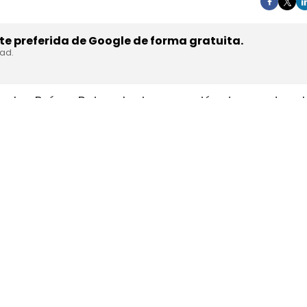
e preferida de Google de forma gratuita.
dad.
en los Países Bajos el primer camión de gran tonel
s de trasladar la unidad desde Austria durante a
teyr Automotive el 27 de julio,
en la planta de Stey
strial y operativa. SuperPanther es una
empresa 
el mercado europeo se ensambla en Austria con s
ests en rutas reales antes de su comercialización.
 Bajos una tractora probada antes 
her se inició en 2024 con la firma de un Memoran