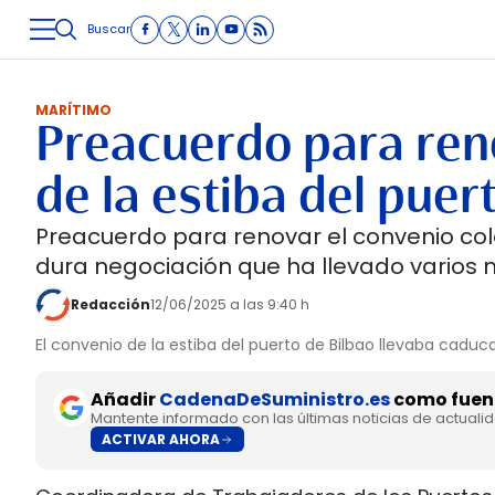
Buscar
LOGÍSTICA
INMOLOGÍSTICA
INTRALOGÍSTICA
CARRETE
MARÍTIMO
Preacuerdo para reno
de la estiba del puer
Preacuerdo para renovar el convenio cole
dura negociación que ha llevado varios 
Redacción
12/06/2025 a las 9:40 h
El convenio de la estiba del puerto de Bilbao llevaba cadu
Añadir
CadenaDeSuministro.es
como fuent
Mantente informado con las últimas noticias de actuali
ACTIVAR AHORA