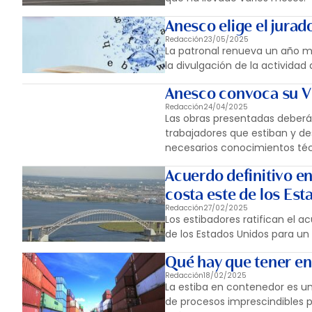
Anesco elige el jurad
Redacción
23/05/2025
La patronal renueva un año m
la divulgación de la actividad
Anesco convoca su VI
Redacción
24/04/2025
Las obras presentadas deberán 
trabajadores que estiban y d
necesarios conocimientos téc
Acuerdo definitivo en
costa este de los Es
Redacción
27/02/2025
Los estibadores ratifican el a
de los Estados Unidos para u
Qué hay que tener en
Redacción
18/02/2025
La estiba en contenedor es un
de procesos imprescindibles p