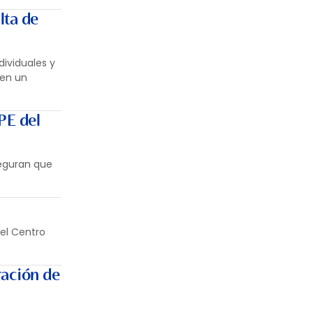
lta de
ividuales y
 en un
PE del
seguran que
del Centro
ración de