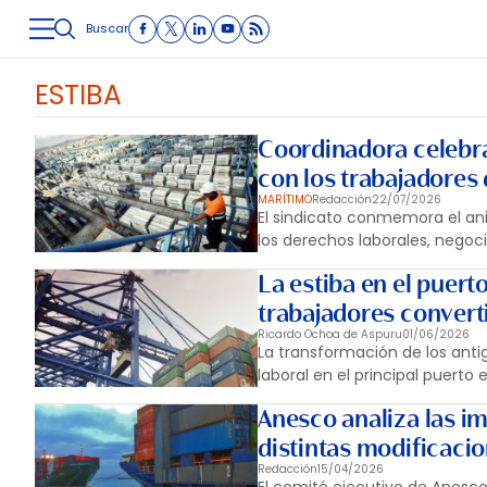
Buscar
LOGÍSTICA
INMOLOGÍSTICA
INTRALOGÍSTICA
CARRETE
ESTIBA
Coordinadora celebr
con los trabajadores 
MARÍTIMO
Redacción
22/07/2026
El sindicato conmemora el an
los derechos laborales, negoci
La estiba en el puert
trabajadores convert
Ricardo Ochoa de Aspuru
01/06/2026
La transformación de los anti
laboral en el principal puerto
Anesco analiza las i
distintas modificaci
Redacción
15/04/2026