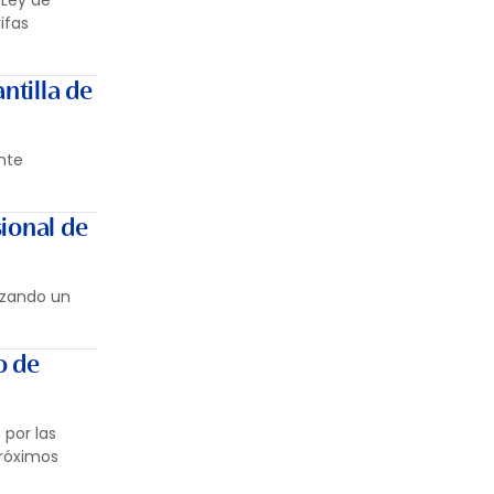
 Ley de
ifas
ntilla de
nte
sional de
nzando un
o de
 por las
próximos