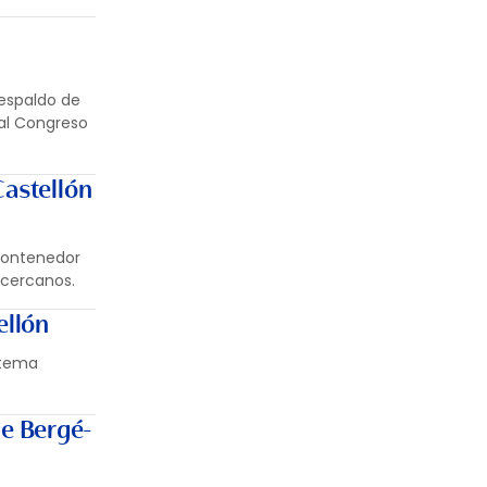
respaldo de
 al Congreso
Castellón
contenedor
 cercanos.
ellón
stema
de Bergé-