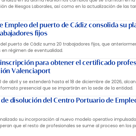
 analiza en su última reunión los cambios que se tramitan en la
ión de Riesgos Laborales, así como en la actualización de las tar
e Empleo del puerto de Cádiz consolida su pla
abajadores fijos
 del puerto de Cádiz suma 20 trabajadores fijos, que anteriorme
en régimen de eventualidad.
 inscripción para obtener el certificado profe
ción Valenciaport
de abril y se extenderá hasta el 18 de diciembre de 2026, alca
 formato presencial que se impartirán en la sede de la entidad.
de disolución del Centro Portuario de Emple
ormalizado su incorporación al nuevo modelo operativo impulsado
eran que el resto de profesionales se sume al proceso en los 