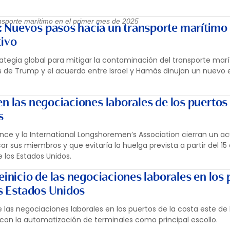
ansporte marítimo en el primer mes de 2025
 Nuevos pasos hacia un transporte marítimo
tivo
tegia global para mitigar la contaminación del transporte marí
s de Trump y el acuerdo entre Israel y Hamás dinujan un nuevo 
n las negociaciones laborales de los puertos 
s
iance y la International Longshoremen’s Association cierran un a
car sus miembros y que evitaría la huelga prevista a partir del 1
e los Estados Unidos.
einicio de las negociaciones laborales en los
os Estados Unidos
e las negociaciones laborales en los puertos de la costa este de 
 con la automatización de terminales como principal escollo.