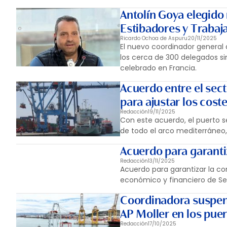
Antolín Goya elegid
Estibadores y Trabaj
Ricardo Ochoa de Aspuru
20/11/2025
El nuevo coordinador general 
los cerca de 300 delegados si
celebrado en Francia.
Acuerdo entre el sect
para ajustar los cost
Redacción
19/11/2025
Con este acuerdo, el puerto 
de todo el arco mediterráne
Acuerdo para garanti
Redacción
13/11/2025
Acuerdo para garantizar la co
económico y financiero de Sed
Coordinadora suspend
AP Moller en los puer
Redacción
17/10/2025