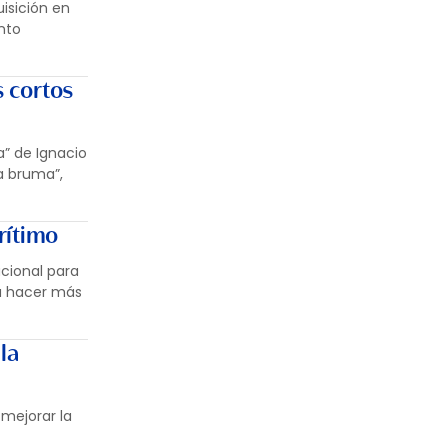
uisición en
nto
s cortos
a” de Ignacio
la bruma”,
rítimo
acional para
ra hacer más
la
mejorar la