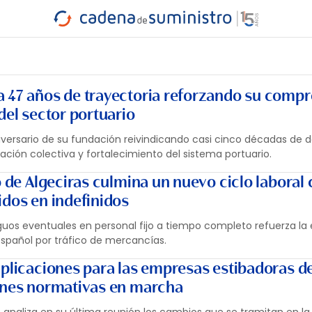
INDUSTRIA
RA
MARÍTIMO
INTERMODAL
PROTAGO
CARRETERA
a 47 años de trayectoria reforzando su comp
del sector portuario
iversario de su fundación reivindicando casi cinco décadas de 
ación colectiva y fortalecimiento del sistema portuario.
o de Algeciras culmina un nuevo ciclo laboral
idos en indefinidos
guos eventuales en personal fijo a tiempo completo refuerza la 
 español por tráfico de mercancías.
mplicaciones para las empresas estibadoras d
ones normativas en marcha