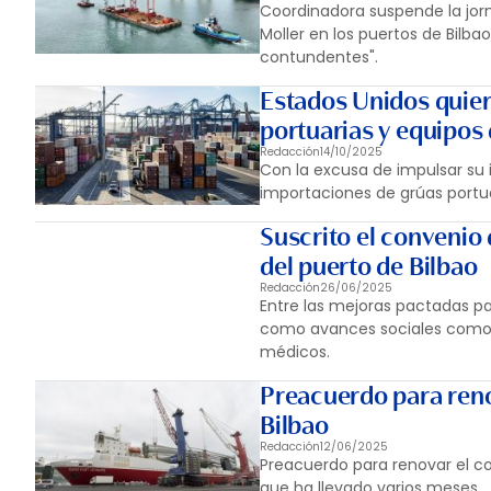
Coordinadora suspende la jorn
Moller en los puertos de Bil
contundentes".
Estados Unidos quier
portuarias y equipos 
Redacción
14/10/2025
Con la excusa de impulsar su i
importaciones de grúas portua
Suscrito el convenio
del puerto de Bilbao
Redacción
26/06/2025
Entre las mejoras pactadas par
como avances sociales como la
médicos.
Preacuerdo para renov
Bilbao
Redacción
12/06/2025
Preacuerdo para renovar el co
que ha llevado varios meses.