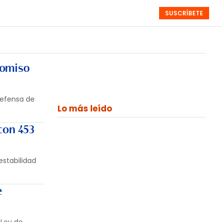
SUSCRÍBETE
RESÚMENES
NISTAS
MONOGRÁFICOS
EVENTOS
SEMANALES
romiso
defensa de
Lo más leído
 con 453
estabilidad
e