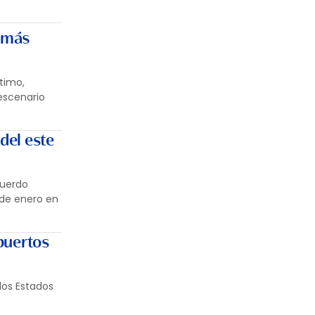
 más
timo,
escenario
del este
cuerdo
5 de enero en
 puertos
los Estados