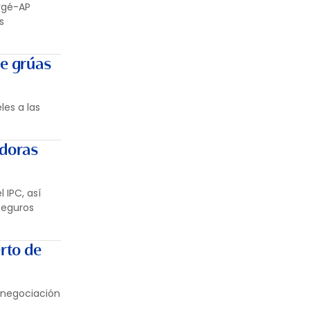
ergé-AP
s
de grúas
les a las
adoras
 IPC, así
seguros
rto de
a negociación