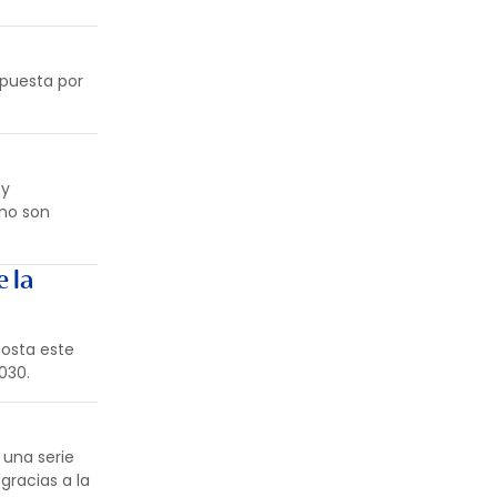
apuesta por
 y
 no son
e la
costa este
030.
 una serie
gracias a la