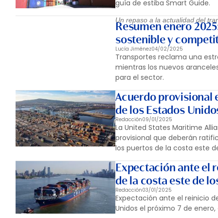
guía de estiba Smart Guide.
Un repaso a la actualidad del tr
Resumen enero 2025:
sostenible y competi
Lucía Jiménez
04/02/2025
Transportes reclama una estra
mientras los nuevos arancele
para el sector.
Acuerdo provisional e
de los Estados Unido
Redacción
09/01/2025
La United States Maritime All
provisional que deberán ratifi
los puertos de la costa este d
Expectación ante el r
de la costa este de l
Redacción
03/01/2025
Expectación ante el reinicio d
Unidos el próximo 7 de enero,