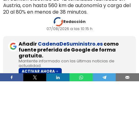
Austria, con hasta 560 km de autonomía y carga del
20 al 80% en menos de 38 minutos.
Redacción
07/08/2026 a las 10:15 h
Añadir
CadenaDeSuministro.es
como
fuente preferida de Google de forma
gratuita.
Mantente informado con las últimas noticias de
actualidad.
ACTIVAR AHORA
DHL Freight pondrá en servicio en septiembre en
los Países Bajos el primer camión de gran
tonelaje fabricado en Europa por
SuperPanther,
después de trasladar la unidad desde Austria
durante agosto. La tractora salió de la línea de
montaje final de Steyr Automotive el 27 de julio,
en la planta de Steyr, en Austria
.