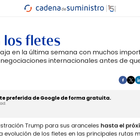
INDUSTRIA
RA
MARÍTIMO
INTERMODAL
PROTAGO
CARRETERA
los fletes
a baja en la última semana con muchos impo
 negociaciones internacionales antes de qu
e preferida de Google de forma gratuita.
dad.
nistración Trump para sus aranceles
hasta el pró
evolución de los fletes en las principales rutas 