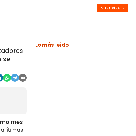
SUSCRÍBETE
RESÚMENES
NISTAS
MONOGRÁFICOS
EVENTOS
SEMANALES
Lo más leído
rtadores
e se
ximo mes
marítimas