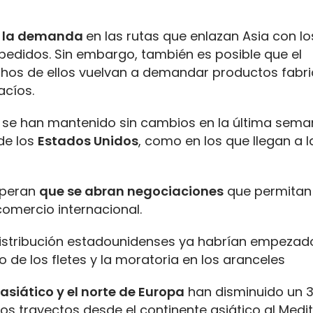
e la demanda
en las rutas que enlazan Asia con l
edidos. Sin embargo, también es posible que el
hos de ellos vuelvan a demandar productos fabr
acíos.
as se han mantenido sin cambios en la última sem
de los
Estados Unidos
, como en los que llegan a 
speran
que se abran negociaciones
que permitan r
comercio internacional.
istribución estadounidenses ya habrían empezad
de los fletes y la moratoria en los aranceles
 asiático y el norte de Europa
han disminuido un 3
los trayectos desde el continente asiático al Medi