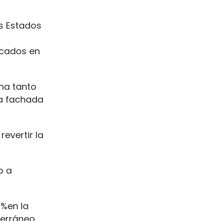
os Estados
icados en
ana tanto
la fachada
evertir la
o a
%en la
terráneo