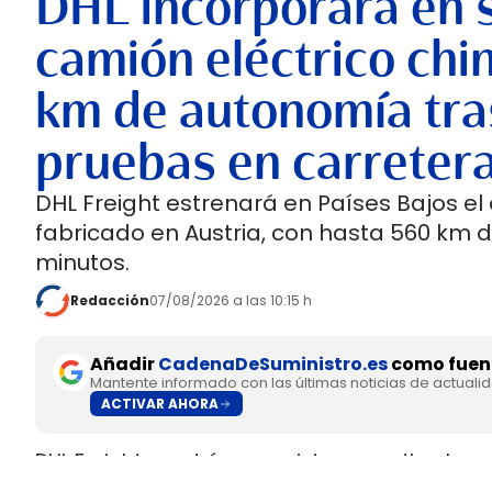
DHL incorporará en 
camión eléctrico chi
km de autonomía tra
pruebas en carreter
DHL Freight estrenará en Países Bajos el
fabricado en Austria, con hasta 560 km 
minutos.
Redacción
07/08/2026 a las 10:15 h
Añadir
CadenaDeSuministro.es
como fuent
Mantente informado con las últimas noticias de actuali
ACTIVAR AHORA
DHL Freight pondrá en servicio en septiembre 
fabricado en Europa por
SuperPanther,
despué