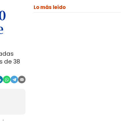
Lo más leído
00
e
ladas
s de 38
aje
gosto. La