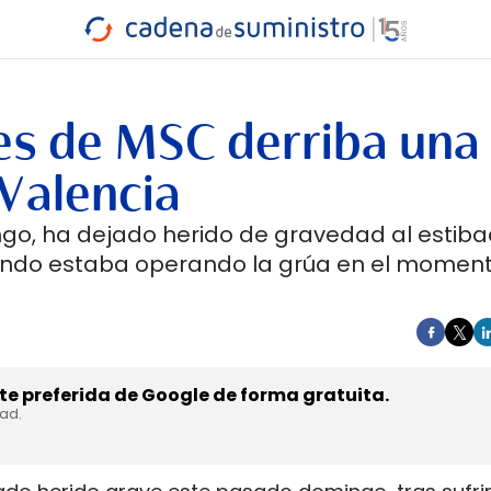
INDUSTRIA
RA
MARÍTIMO
INTERMODAL
PROTAGO
CARRETERA
es de MSC derriba una
 Valencia
go, ha dejado herido de gravedad al estibad
ando estaba operando la grúa en el moment
e preferida de Google de forma gratuita.
dad.