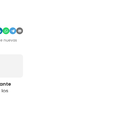
 de nuevas
rante
 los
como