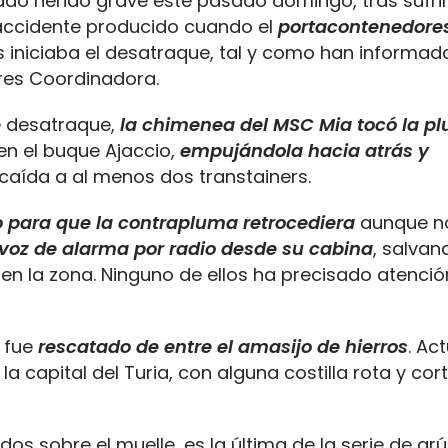
tado herido grave este pasado domingo, tras sufri
accidente producido cuando el
portacontenedore
 iniciaba el desatraque, tal y como han informad
ores Coordinadora.
e desatraque,
la chimenea del MSC Mia tocó la pl
n el buque Ajaccio,
empujándola hacia atrás y
caída a al menos dos transtainers.
para que la contrapluma retrocediera
aunque n
 voz de alarma por radio desde su cabina
, salvan
n la zona. Ninguno de ellos ha precisado atenció
, fue
rescatado de entre el amasijo de hierros
. Ac
a capital del Turia, con alguna costilla rota y cor
os sobre el muelle, es la última de la serie de gr