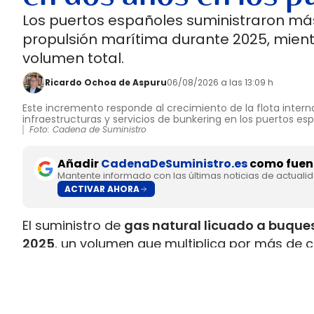
Los puertos españoles suministraron más
propulsión marítima durante 2025, mient
volumen total.
Ricardo Ochoa de Aspuru
06/08/2026 a las 13:09 h
Este incremento responde al crecimiento de la flota interna
infraestructuras y servicios de bunkering en los puertos es
Foto: Cadena de Suministro
Añadir
CadenaDeSuministro.es
como fuent
Mantente informado con las últimas noticias de actuali
ACTIVAR AHORA
El suministro de
gas natural licuado a buques
2025
, un volumen que multiplica por más de c
datos recopilados por Gasnam. La energía sum
renovable, equivaldría aproximadamente a
ll
Este incremento responde al crecimiento de la 