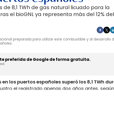
 de 8,1 TWh de gas natural licuado para la
ras el bioGNL ya representa más del 12% del
cional preparada para utilizar este combustible y al desarrollo
pañoles.
e preferida de Google de forma gratuita.
dad.
 en los puertos españoles superó los 8,1 TWh du
uatro el registrado apenas dos años antes, según
inistrada, que incluye tanto GNL de origen fósil 
enar el depósito de 16 millones de automóviles
.
flota internacional preparada para utilizar este