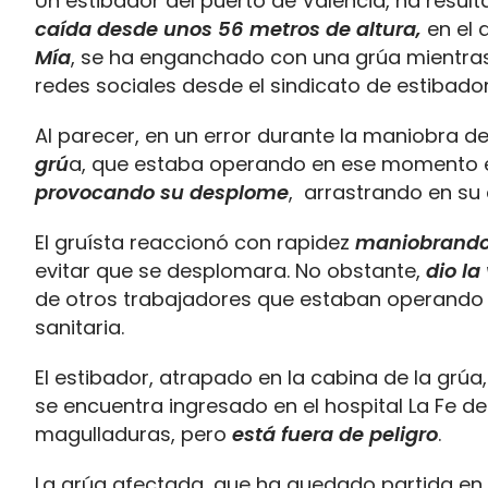
Un estibador del puerto de Valencia, ha resul
caída desde unos 56 metros de altura,
en el 
Mía
, se ha enganchado con una grúa mientras
redes sociales desde el sindicato de estibad
Al parecer, en un error durante la maniobra d
grú
a, que estaba operando en ese momento e
provocando su desplome
, arrastrando en su 
El gruísta reaccionó con rapidez
maniobrando 
evitar que se desplomara. No obstante,
dio la
de otros trabajadores que estaban operando e
sanitaria.
El estibador, atrapado en la cabina de la grúa
se encuentra ingresado en el hospital La Fe de l
magulladuras, pero
está fuera de peligro
.
La grúa afectada, que ha quedado partida en d