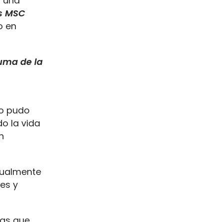
r una
s MSC
o en
uma de la
o pudo
do la vida
n
tualmente
tes y
úas que