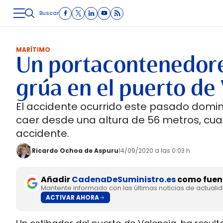
Buscar
LOGÍSTICA
INMOLOGÍSTICA
INTRALOGÍSTICA
CARRETE
MARÍTIMO
Un portacontenedor
grúa en el puerto de
El accidente ocurrido este pasado domin
caer desde una altura de 56 metros, cu
accidente.
Ricardo Ochoa de Aspuru
14/09/2020 a las 0:03 h
Añadir
CadenaDeSuministro.es
como fuent
Mantente informado con las últimas noticias de actuali
ACTIVAR AHORA