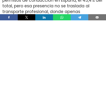
permisos de conducción en España, el 43,4% del
total, pero esa presencia no se traslada al
transporte profesional, donde apenas
representan el 2% de un colectivo de 250.000
conductores. La brecha aparece pese a que
25.000 mujeres sí cuentan con el permiso
necesario para trabajar al volante.
Ahí está la principal contradicción del sector. La
capacidad legal para incorporarse existe en una
escala muy superior a la presencia real en
cabina, mientras la actividad mantiene
jornadas y arranques de semana que siguen
condicionando la entrada y la permanencia en
la conducción de mercancías.
Solo 5.000 mujeres conducen
camiones pese a que 25.000 tienen
el permiso profesional