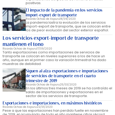
positivas.
El impacto de la pandemia en los servicios
import-export de transporte
Ricardo Ochoa de Aspuru
18/09/2020
La pandemia lastra la evolución de los servicios
import-export de transporte, que se colocan entre
los de peor evolución del sector exterior español.
Los servicios export-import de transporte
mantienen el tono
Ricardo Ochoa de Aspuru
17/09/2020
Tanto exportaciones como importaciones de servicios de
transporte se colocan en niveles superiores a los de hace un
año, aunque en el primer caso la variación trimestral ha dado
muestras de debilidad.
Siguen al alza exportaciones e importaciones
de servicios de transporte en el cuarto
trimestre de 2019
Ricardo Ochoa de Aspuru
25/03/2020
En los últimos tres meses de 2019 se ha contraído el
saldo de importaciones y exportaciones en el
sector de los servicios de transporte.
Exportaciones e importaciones, en máximos históricos
Ricardo Ochoa de Aspuru
22/01/2020
Pese a que las exportaciones han perdido fuelle en noviembre
de 2019, el acumulado de todo el año mantiene cifras récord