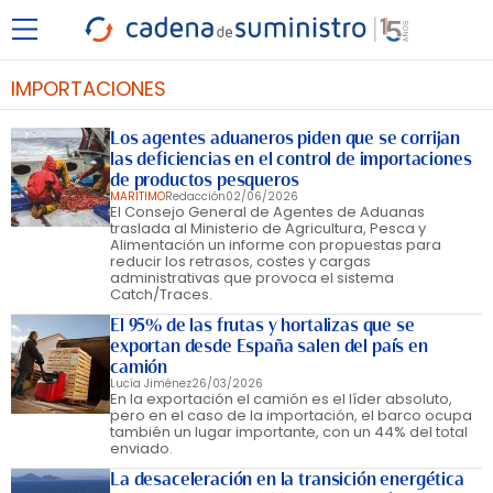
IMPORTACIONES
Los agentes aduaneros piden que se corrijan
las deficiencias en el control de importaciones
de productos pesqueros
MARÍTIMO
Redacción
02/06/2026
El Consejo General de Agentes de Aduanas
traslada al Ministerio de Agricultura, Pesca y
Alimentación un informe con propuestas para
reducir los retrasos, costes y cargas
administrativas que provoca el sistema
Catch/Traces.
El 95% de las frutas y hortalizas que se
exportan desde España salen del país en
camión
Lucía Jiménez
26/03/2026
En la exportación el camión es el líder absoluto,
pero en el caso de la importación, el barco ocupa
también un lugar importante, con un 44% del total
enviado.
La desaceleración en la transición energética