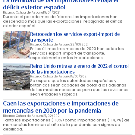
La debilidad de las importaciones rebaja el
déficit exterior español
Ricardo Ochoa de Aspuru
19/04/2021
Durante el pasado mes de febrero, las importaciones han
descendido más que las exportaciones, rebajando el déficit
exterior español.
Retroceden los servicios export-import de
transporte
Ricardo Ochoa de Aspuru
22/03/2021
En los últimos tres meses de 2020 han caído los
servicios export-import de transporte,
especialmente en las importaciones.
Reino Unido retrasa a enero de 2022 el control
de las importaciones
Ricardo Ochoa de Aspuru
15/03/2021
Se espera que las autoridades españolas y
británicas sean capaces de dotar a las aduanas
de los medios necesarios para que las revisiones
sean eficaces y rápidas.
Caen las exportaciones e importaciones de
mercancías en 2020 por la pandemia
Ricardo Ochoa de Aspuru
21/02/2021
Tanto las exportaciones (-10%) como importaciones (-14,7%) de
mercancías terminan el año de la pandemia con signos de
debilidad.