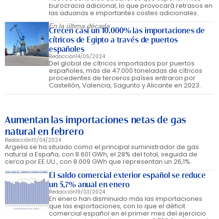
burocracia adicional, lo que provocará retrasos en
las aduanas e importantes costes adicionales.
En la última década
Crecen casi un 10.000% las importaciones de
cítricos de Egipto a través de puertos
españoles
Redacción
14/05/2024
Del global de cítricos importados por puertos
españoles, más de 47.000 toneladas de cítricos
procedentes de terceros países entraron por
Castellón, Valencia, Sagunto y Alicante en 2023.
Aumentan las importaciones netas de gas
natural en febrero
Redacción
10/04/2024
Argelia se ha situado como el principal suministrador de gas
natural a España, con 8.601 GWh, el 28% del total, seguida de
cerca por EE.UU., con 8.009 GWh que representan un 26,1%.
El saldo comercial exterior español se reduce
un 5,7% anual en enero
Redacción
19/03/2024
En enero han disminuido más las importaciones
que las exportaciones, con lo que el déficit
comercial español en el primer mes del ejercicio