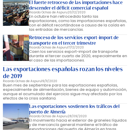
El fuerte retroceso de las importaciones hace
descender el déficit comercial español
Ricardo Ochoa de Aspuru
20/12/2020
En octubre han retrocedido tanto las
exportaciones, como las importaciones españolas,
con el déficit recortándose a causa de la caída en
las entradas de mercancías.
Retroceso de los servicios export-import de
transporte en el tercer trimestre
Ricardo Ochoa de Aspuru
17/12/2020
Caen los servicios export-import de transporte
durante el tercer cuarto de 2020, especialmente en
el caso de las importaciones.
Las exportaciones españolas rozan los niveles
de 2019
Ricardo Ochoa de Aspuru
19/11/2020
Buen mes de septiembre para las exportaciones españolas,
especialmente de alimentación, bienes de equipo y automoción,
aunque el acumulado del ejercicio sigue muy afectado por los
efectos de la crisis sanitaria.
Las exportaciones sostienen los tráficos del
puerto de Almería
Ricardo Ochoa de Aspuru
28/09/2020
El movimiento hacia el exterior de graneles líquidos
y de mercancía general mantiene el tráfico de
exportaciones del puerto de Almería en tasas