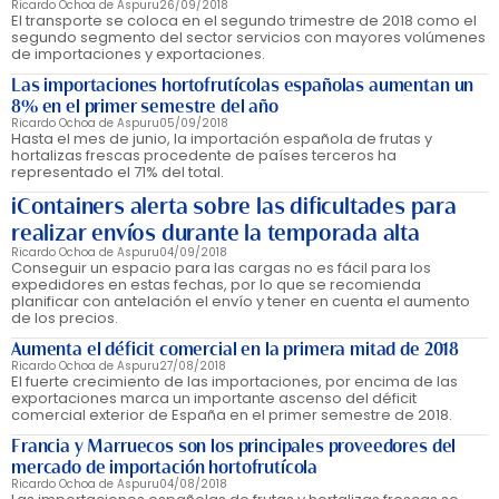
Ricardo Ochoa de Aspuru
26/09/2018
El transporte se coloca en el segundo trimestre de 2018 como el
segundo segmento del sector servicios con mayores volúmenes
de importaciones y exportaciones.
Las importaciones hortofrutícolas españolas aumentan un
8% en el primer semestre del año
Ricardo Ochoa de Aspuru
05/09/2018
Hasta el mes de junio, la importación española de frutas y
hortalizas frescas procedente de países terceros ha
representado el 71% del total.
iContainers alerta sobre las dificultades para
realizar envíos durante la temporada alta
Ricardo Ochoa de Aspuru
04/09/2018
Conseguir un espacio para las cargas no es fácil para los
expedidores en estas fechas, por lo que se recomienda
planificar con antelación el envío y tener en cuenta el aumento
de los precios.
Aumenta el déficit comercial en la primera mitad de 2018
Ricardo Ochoa de Aspuru
27/08/2018
El fuerte crecimiento de las importaciones, por encima de las
exportaciones marca un importante ascenso del déficit
comercial exterior de España en el primer semestre de 2018.
Francia y Marruecos son los principales proveedores del
mercado de importación hortofrutícola
Ricardo Ochoa de Aspuru
04/08/2018