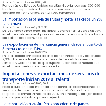
Ricardo Ochoa de Aspuru
30/08/2019
Por detrás de Estados Unidos, se sitúa Nigeria, con casi 300.000
toneladas exportadas desde las empresas almerienses,
seguida de Reino Unido, con 214.087 toneladas.
La importación española de frutas y hortalizas crece un 2%
hasta mayo
Ricardo Ochoa de Aspuru
01/08/2019
En los últimos cinco años, las importaciones han crecido un 70%
en el mercado español, principalmente por el aumento de las de
los países extracomunitarios.
Las exportaciones de mercancía general desde el puerto de
Almería crecen un 131%
Ricardo Ochoa de Aspuru
14/07/2019
En total, desde principios de año, se han importado y exportado
2,33 millones de toneladas a través de las instalaciones de
Almería y Carboneras, lo que supone 70 toneladas menos que
en el mismo periodo del año anterior.
Importaciones y exportaciones de servicios de
transporte inician 2019 al ralentí
Ricardo Ochoa de Aspuru
24/06/2019
Pese a que tanto las importaciones como las exportaciones de
servicios de transporte han comenzado el año al alza con
respecto al primer trimestre de 2018, sin embargo, arrojan datos
menos que al final del pasado ejercicio.
La importación hortofrutícola procedente de países