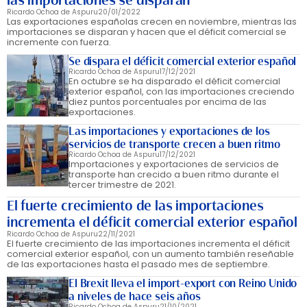
las importaciones se disparan
Ricardo Ochoa de Aspuru
20/01/2022
Las exportaciones españolas crecen en noviembre, mientras las
importaciones se disparan y hacen que el déficit comercial se
incremente con fuerza.
Se dispara el déficit comercial exterior español
Ricardo Ochoa de Aspuru
17/12/2021
En octubre se ha disparado el déficit comercial
exterior español, con las importaciones creciendo
diez puntos porcentuales por encima de las
exportaciones.
Las importaciones y exportaciones de los
servicios de transporte crecen a buen ritmo
Ricardo Ochoa de Aspuru
17/12/2021
Importaciones y exportaciones de servicios de
transporte han crecido a buen ritmo durante el
tercer trimestre de 2021.
El fuerte crecimiento de las importaciones
incrementa el déficit comercial exterior español
Ricardo Ochoa de Aspuru
22/11/2021
El fuerte crecimiento de las importaciones incrementa el déficit
comercial exterior español, con un aumento también reseñable
de las exportaciones hasta el pasado mes de septiembre.
El Brexit lleva el import-export con Reino Unido
a niveles de hace seis años
Ricardo Ochoa de Aspuru
21/10/2021