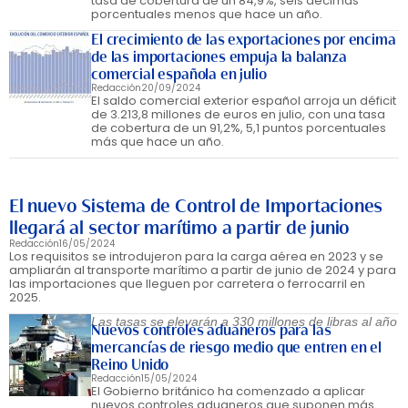
tasa de cobertura de un 84,9%, seis décimas
porcentuales menos que hace un año.
El crecimiento de las exportaciones por encima
de las importaciones empuja la balanza
comercial española en julio
Redacción
20/09/2024
El saldo comercial exterior español arroja un déficit
de 3.213,8 millones de euros en julio, con una tasa
de cobertura de un 91,2%, 5,1 puntos porcentuales
más que hace un año.
El nuevo Sistema de Control de Importaciones
llegará al sector marítimo a partir de junio
Redacción
16/05/2024
Los requisitos se introdujeron para la carga aérea en 2023 y se
ampliarán al transporte marítimo a partir de junio de 2024 y para
las importaciones que lleguen por carretera o ferrocarril en
2025.
Las tasas se elevarán a 330 millones de libras al año
Nuevos controles aduaneros para las
mercancías de riesgo medio que entren en el
Reino Unido
Redacción
15/05/2024
El Gobierno británico ha comenzado a aplicar
nuevos controles aduaneros que suponen más