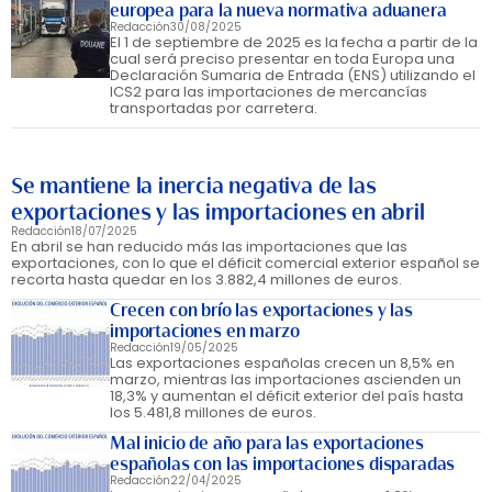
europea para la nueva normativa aduanera
Redacción
30/08/2025
El 1 de septiembre de 2025 es la fecha a partir de la
cual será preciso presentar en toda Europa una
Declaración Sumaria de Entrada (ENS) utilizando el
ICS2 para las importaciones de mercancías
transportadas por carretera.
Se mantiene la inercia negativa de las
exportaciones y las importaciones en abril
Redacción
18/07/2025
En abril se han reducido más las importaciones que las
exportaciones, con lo que el déficit comercial exterior español se
recorta hasta quedar en los 3.882,4 millones de euros.
Crecen con brío las exportaciones y las
importaciones en marzo
Redacción
19/05/2025
Las exportaciones españolas crecen un 8,5% en
marzo, mientras las importaciones ascienden un
18,3% y aumentan el déficit exterior del país hasta
los 5.481,8 millones de euros.
Mal inicio de año para las exportaciones
españolas con las importaciones disparadas
Redacción
22/04/2025